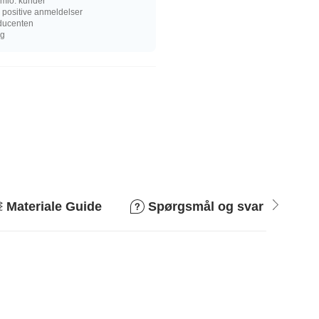
mio. kunder
 positive anmeldelser
oducenten
ng
Materiale Guide
Spørgsmål og svar
R