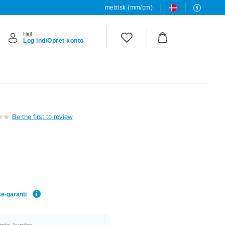
metrisk (mm/cm)
Hej!
Log ind/Opret konto
Be the first to review
ce-garanti