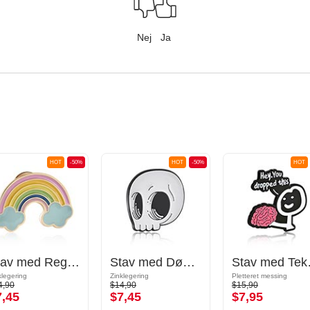
Nej
Ja
HOT
-50%
HOT
-50%
HOT
Stav med Regnbuemotiv
Stav med Dødningehovedmotiv
Stav med
klegering
Zinklegering
Pletteret messing
4,90
$14,90
$15,90
7,45
$7,45
$7,95