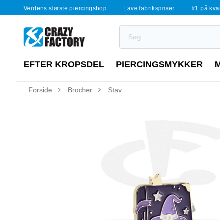
Verdens største piercingshop
Lave fabrikspriser
#1 på kvali
EFTER KROPSDEL
PIERCINGSMYKKER
Forside
Brocher
Stav