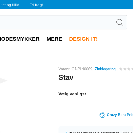
tet og tillid
Fri fragt
MODESMYKKER
MERE
DESIGN IT!
Varenr. CJ-PIN0069,
Zinklegering
Stav
Vælg venligst
Crazy Best Pri