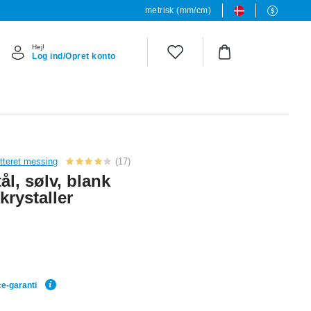
metrisk (mm/cm)
Hej!
Log ind/Opret konto
etteret messing
(17)
ål, sølv, blank
krystaller
ce-garanti