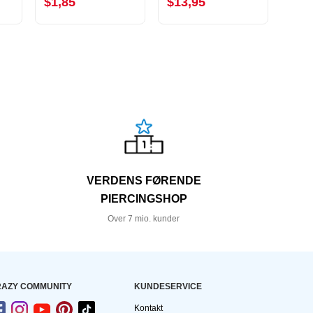
$1,85
$13,95
$5,
VERDENS FØRENDE
PIERCINGSHOP
Over 7 mio. kunder
AZY COMMUNITY
KUNDESERVICE
Kontakt