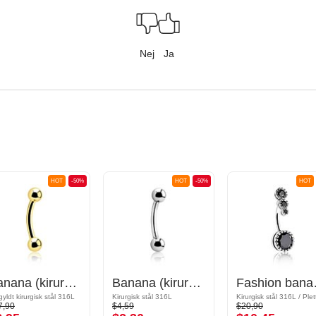
Nej
Ja
HOT
-50%
HOT
-50%
HOT
Banana (kirurgisk stål, guld, blank finish)
Banana (kirurgisk stål, sølv, blank finish) med Kugler
Fashio
gyldt kirurgisk stål 316L
Kirurgisk stål 316L
7,90
$4,59
$20,90