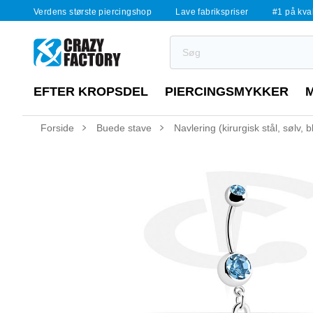
Verdens største piercingshop
Lave fabrikspriser
#1 på kvali
EFTER KROPSDEL
PIERCINGSMYKKER
Forside
Buede stave
Navlering (kirurgisk stål, sølv, 