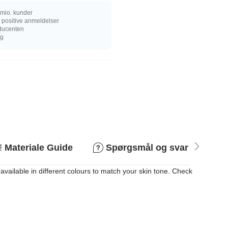
mio. kunder
 positive anmeldelser
oducenten
ng
Materiale Guide
Spørgsmål og svar
R
available in different colours to match your skin tone. Check