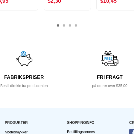
8,95
$2,30
$10,45
FABRIKSPRISER
FRI FRAGT
Bestil direkte fra producenten
på ordrer over $35,00
PRODUKTER
SHOPPINGINFO
CR
Bestillingsproces
Modesmykker