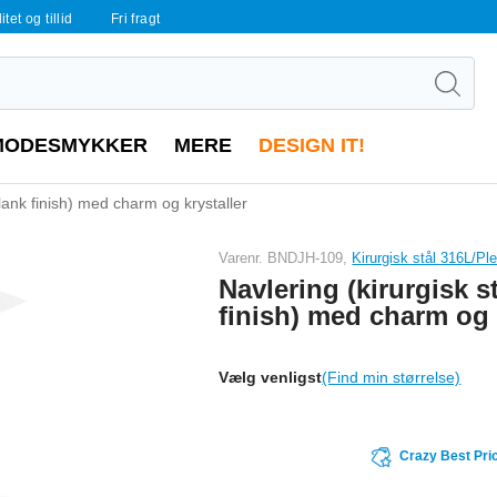
tet og tillid
Fri fragt
MODESMYKKER
MERE
DESIGN IT!
blank finish) med charm og krystaller
Varenr. BNDJH-109,
Kirurgisk stål 316L/Pl
Navlering (kirurgisk st
finish) med charm og 
Vælg venligst
(Find min størrelse)
Crazy Best Pri