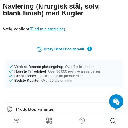
Navlering (kirurgisk stål, sølv,
blank finish) med Kugler
Vælg venligst
(Find min størrelse)
Crazy Best Price-garanti
Verdens førende piercingshop
Over 7 mio. kunder
Højeste Tilfredshed
Over 80.000 positive anmeldelser
Fabrikspriser
Bestil direkte fra producenten
Bedste Kvalitet
Over 20 års erfaring
Produktoplysninger
Classic bananabell with a larger ball at the bottom. Made of surgical steel.
Clean, sleek, elegant.