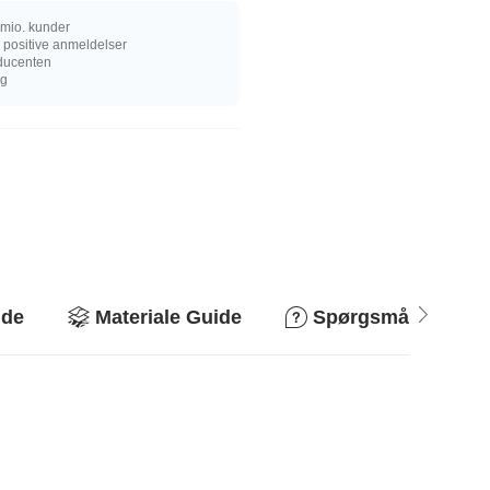
mio. kunder
 positive anmeldelser
oducenten
ng
ide
Materiale Guide
Spørgsmål og svar