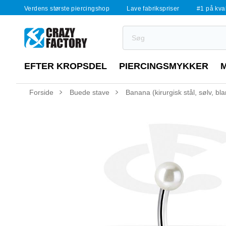
Verdens største piercingshop
Lave fabrikspriser
#1 på kvali
EFTER KROPSDEL
PIERCINGSMYKKER
Forside
Buede stave
Banana (kirurgisk stål, sølv, bl