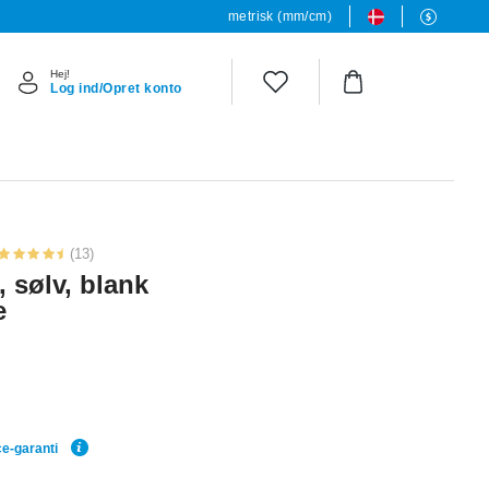
metrisk (mm/cm)
Hej!
Log ind/Opret konto
(13)
, sølv, blank
e
ce-garanti