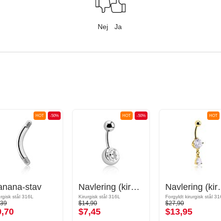
Nej
Ja
HOT
-50%
HOT
-50%
HOT
anana-stav
Navlering (kirurgisk stål, sølv, blank finish) med Krystalsten
Navlering (kirurgisk st
urgisk stål 316L
Kirurgisk stål 316L
,39
$14,90
$27,90
0,70
$7,45
$13,95