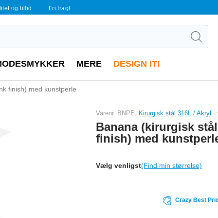
tet og tillid
Fri fragt
MODESMYKKER
MERE
DESIGN IT!
ank finish) med kunstperle
Varenr. BNPE,
Kirurgisk stål 316L / Akryl
Banana (kirurgisk stål
finish) med kunstperl
Vælg venligst
(Find min størrelse)
Crazy Best Pri