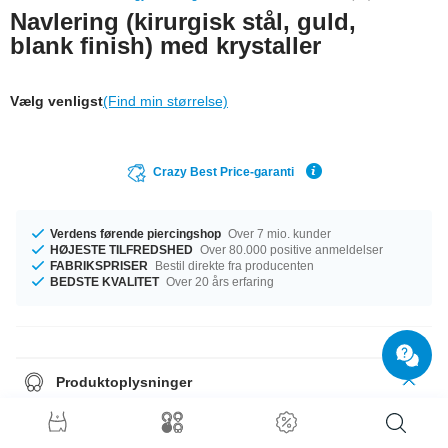
Navlering (kirurgisk stål, guld,
blank finish) med krystaller
Vælg venligst
(Find min størrelse)
Crazy Best Price-garanti
Verdens førende piercingshop
Over 7 mio. kunder
HØJESTE TILFREDSHED
Over 80.000 positive anmeldelser
FABRIKSPRISER
Bestil direkte fra producenten
BEDSTE KVALITET
Over 20 års erfaring
Produktoplysninger
Gold and crystals always make an elegant combination: Gold-plated
curved barbell with a Jewelled ball at each end. Stylish and sexy.