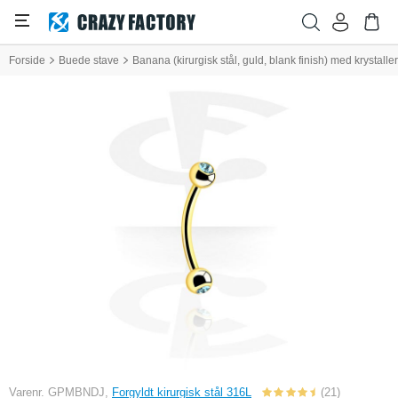
Forside
Buede stave
Banana (kirurgisk stål, guld, blank finish) med krystaller
Varenr. GPMBNDJ,
Forgyldt kirurgisk stål 316L
(21)