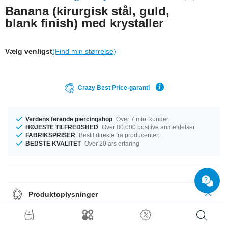
Banana (kirurgisk stål, guld,
blank finish) med krystaller
Vælg venligst
(Find min størrelse)
Crazy Best Price-garanti
Verdens førende piercingshop
Over 7 mio. kunder
HØJESTE TILFREDSHED
Over 80.000 positive anmeldelser
FABRIKSPRISER
Bestil direkte fra producenten
BEDSTE KVALITET
Over 20 års erfaring
Produktoplysninger
Vi har størrelse 1.2 mm tilgængelig. Du kan vælge en passende længde
fra 6 mm til 14 mm. Kuglen fås i størrelse 2.5 mm eller 3 mm Du kan
vælge mellem sten i flere forskellige farver til denne smukke vare, fx