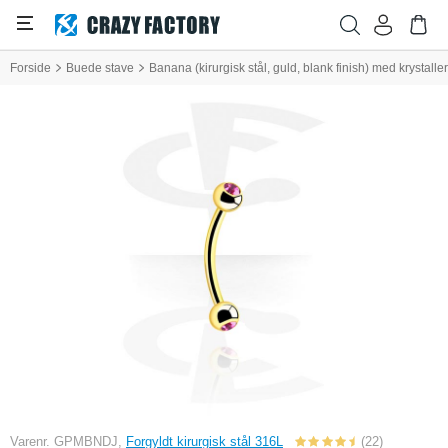
Forside
Buede stave
Banana (kirurgisk stål, guld, blank finish) med krystaller
Varenr. GPMBNDJ,
Forgyldt kirurgisk stål 316L
(22)