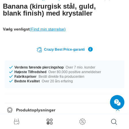
Banana (kirurgisk stål, guld,
blank finish) med krystaller
Vælg venligst
(Find min størrelse)
Crazy Best Price-garanti
Verdens førende piercingshop
Over 7 mio. kunder
Højeste Tilfredshed
Over 80.000 positive anmeldelser
Fabrikspriser
Bestil direkte fra producenten
Bedste Kvalitet
Over 20 års erfaring
Produktoplysninger
Vi har størrelse 1.2 mm tilgængelig. Du kan vælge en passende længde
fra 6 mm til 14 mm. Kuglen fås i størrelse 2.5 mm eller 3 mm Du kan
vælge mellem sten i flere forskellige farver til denne smukke vare, fx