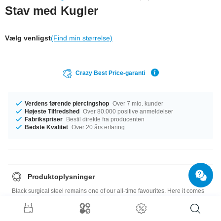
Stav med Kugler
Vælg venligst
(Find min størrelse)
Crazy Best Price-garanti
Verdens førende piercingshop
Over 7 mio. kunder
Højeste Tilfredshed
Over 80.000 positive anmeldelser
Fabrikspriser
Bestil direkte fra producenten
Bedste Kvalitet
Over 20 års erfaring
Produktoplysninger
Black surgical steel remains one of our all-time favourites. Here it comes
in the shape of a barbell with a matching ball at each end. For a sleek
stylish look. Wear it where you like it best.