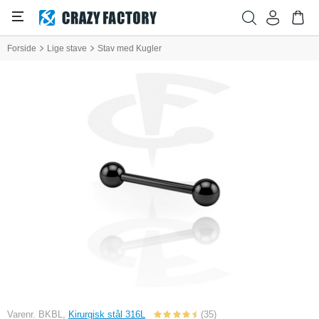
Forside
Lige stave
Stav med Kugler
Varenr. BKBL,
Kirurgisk stål 316L
(35)