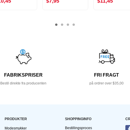
10,45
$7,95
$11,45
FABRIKSPRISER
FRI FRAGT
Bestil direkte fra producenten
på ordrer over $35,00
PRODUKTER
SHOPPINGINFO
CR
Bestillingsproces
Modesmykker