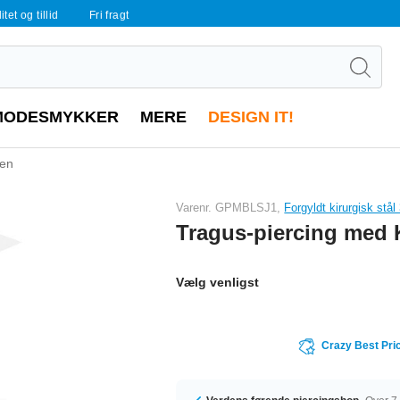
tet og tillid
Fri fragt
MODESMYKKER
MERE
DESIGN IT!
ten
Varenr. GPMBLSJ1,
Forgyldt kirurgisk stål
Tragus-piercing med 
Vælg venligst
Crazy Best Pri