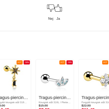
Nej
Ja
HOT
-50%
HOT
-50%
HOT
Tragus-piercing med krystaller
Tragus-piercing med krystaller
Forgyldt kirurgisk stål 316L / Forgyldt messing
Kirurgisk stål 316L / Pletteret messing
Forgyldt kirurgisk stål 3
0,90
$15,90
$22,90