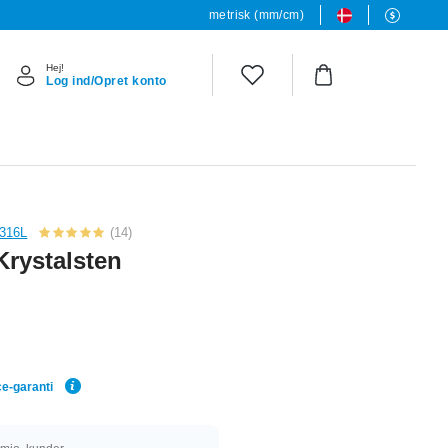
metrisk (mm/cm)
Hej!
Log ind/Opret konto
 316L
(14)
Krystalsten
ce-garanti