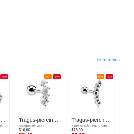
Flere trends
-50%
HOT
-50%
HOT
-50%
Tragus-piercing med Krystalsten
Tragus-piercing med krystaller
Tragus-piercing med krystaller
16L
Kirurgisk stål 316L
Kirurgisk stål 316L / Pletteret messing
$16,90
$15,90
$19,9