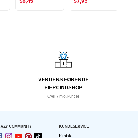
$8,45
$7,95
$9,
VERDENS FØRENDE
PIERCINGSHOP
Over 7 mio. kunder
AZY COMMUNITY
KUNDESERVICE
Kontakt