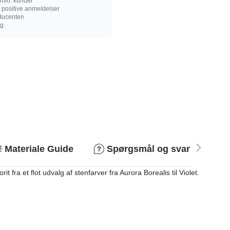
mio. kunder
 positive anmeldelser
oducenten
ng
Materiale Guide
Spørgsmål og svar
R
a et flot udvalg af stenfarver fra Aurora Borealis til Violet.