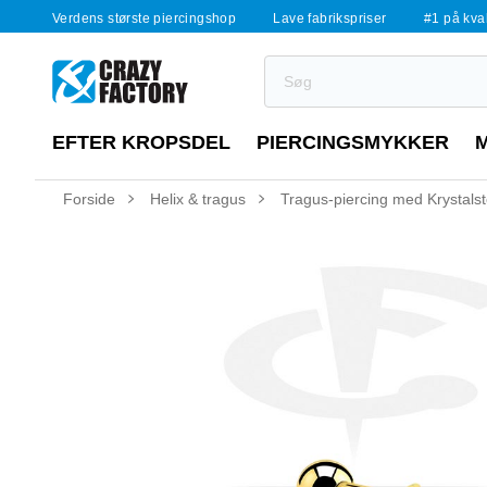
Verdens største piercingshop
Lave fabrikspriser
#1 på kvali
EFTER KROPSDEL
PIERCINGSMYKKER
Forside
Helix & tragus
Tragus-piercing med Krystals