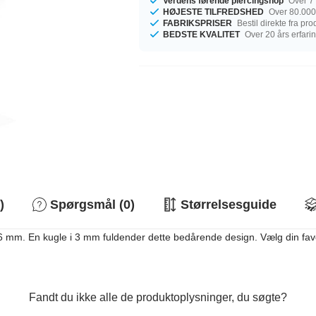
Verdens førende piercingshop
Over 7 
HØJESTE TILFREDSHED
Over 80.000
FABRIKSPRISER
Bestil direkte fra pr
BEDSTE KVALITET
Over 20 års erfari
)
Spørgsmål (0)
Størrelsesguide
m. En kugle i 3 mm fuldender dette bedårende design. Vælg din favorit fr
Fandt du ikke alle de produktoplysninger, du søgte?