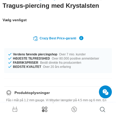
Tragus-piercing med Krystalsten
Vælg venligst
Crazy Best Price-garanti
Verdens førende piercingshop
Over 7 mio. kunder
HØJESTE TILFREDSHED
Over 80.000 positive anmeldelser
FABRIKSPRISER
Bestil direkte fra producenten
BEDSTE KVALITET
Over 20 års erfaring
Produktoplysninger
Fås i mål på 1.2 mm gauge. Vi tilbyder længder på 4.5 mm og 6 mm. En
kugle i 3 mm fuldender dette bedårende design. Vælg din favorit fra et flot
udvalg af stenfarver fra Aurora Borealis til Violet. En very elegant vare,
præcis som du kan lide den!