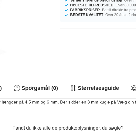
Verdens førende piercingshop
Over 7 
HØJESTE TILFREDSHED
Over 80.000
FABRIKSPRISER
Bestil direkte fra pr
BEDSTE KVALITET
Over 20 års erfari
)
Spørgsmål (0)
Størrelsesguide
r længder på 4.5 mm og 6 mm. Der sidder en 3 mm kugle på Vælg din favor
Fandt du ikke alle de produktoplysninger, du søgte?