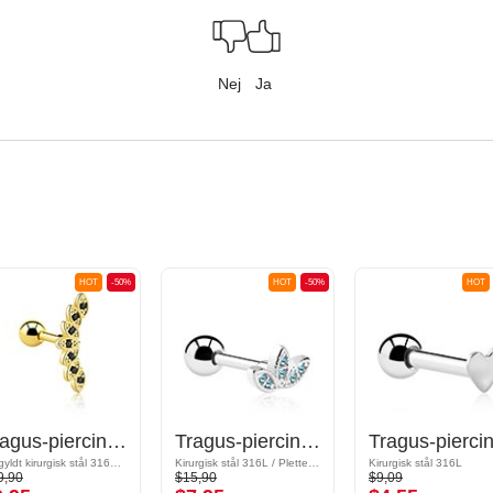
Nej
Ja
HOT
-50%
HOT
-50%
HOT
Tragus-piercing med krystaller
Tragus-piercing med krystaller
Forgyldt kirurgisk stål 316L/Forgyldt messing
Kirurgisk stål 316L / Pletteret messing
Kirurgisk stål 316L
9,90
$15,90
$9,09