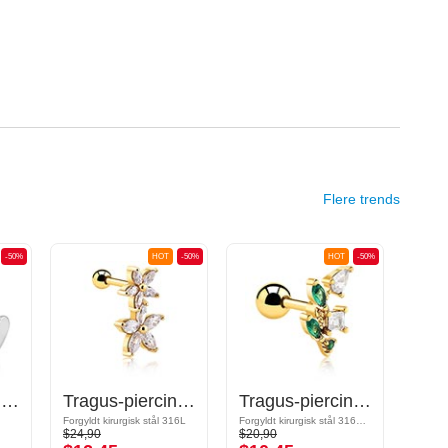
Flere trends
-50%
HOT
-50%
HOT
-50%
Tragus-piercing med Hjertemotiv
Tragus-piercing med blomstermotiv og krystaller
Tragus-piercing med krystaller
Forgyldt kirurgisk stål 316L
Forgyldt kirurgisk stål 316L / Forgyldt messing
$24,90
$20,90
$19,9