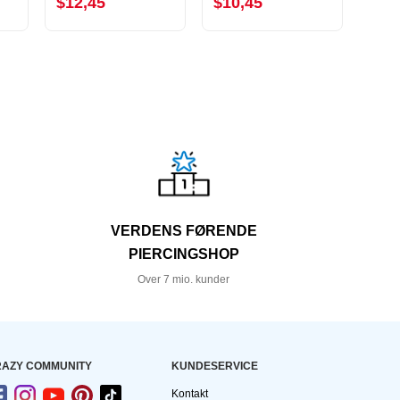
$12,45
$10,45
$9,
VERDENS FØRENDE
PIERCINGSHOP
Over 7 mio. kunder
AZY COMMUNITY
KUNDESERVICE
Kontakt