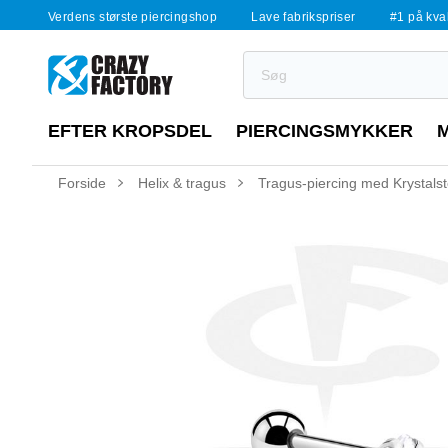
Verdens største piercingshop
Lave fabrikspriser
#1 på kvali
EFTER KROPSDEL
PIERCINGSMYKKER
Forside
Helix & tragus
Tragus-piercing med Krystals