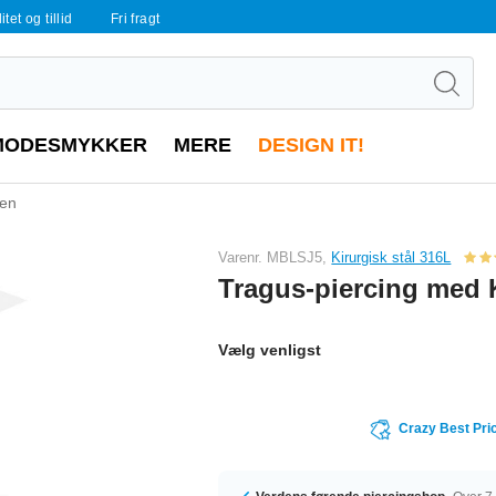
tet og tillid
Fri fragt
MODESMYKKER
MERE
DESIGN IT!
ten
Varenr. MBLSJ5,
Kirurgisk stål 316L
Tragus-piercing med 
Vælg venligst
Crazy Best Pri