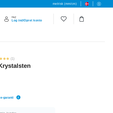
metrisk (mm/cm)
Hej!
Log ind/Opret konto
(1)
Krystalsten
ce-garanti