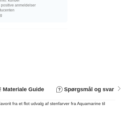
mio. kunder
 positive anmeldelser
oducenten
ng
Materiale Guide
Spørgsmål og svar
R
it fra et flot udvalg af stenfarver fra Aquamarine til