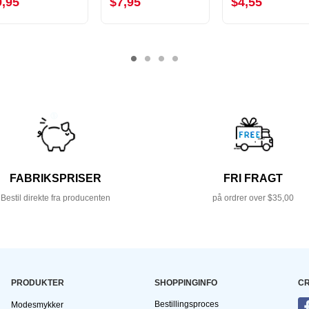
9,95
$7,95
$4,55
FABRIKSPRISER
FRI FRAGT
Bestil direkte fra producenten
på ordrer over $35,00
PRODUKTER
SHOPPINGINFO
CR
Bestillingsproces
Modesmykker