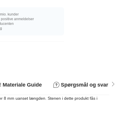
mio. kunder
 positive anmeldelser
oducenten
ng
Materiale Guide
Spørgsmål og svar
R
er 8 mm uanset længden. Stenen i dette produkt fås i