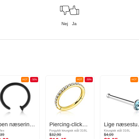
Nej
Ja
HOT
-50%
HOT
-50%
HOT
Åben næsering (bioflex, flere farver)
Piercing-clicker (kirurgisk stål, guld, blank finish) med krystaller
Lige næsestud (kir
flex
Forgyldt kirurgisk stål 316L
Kirurgisk stål 316L
,39
$32,90
$4,09