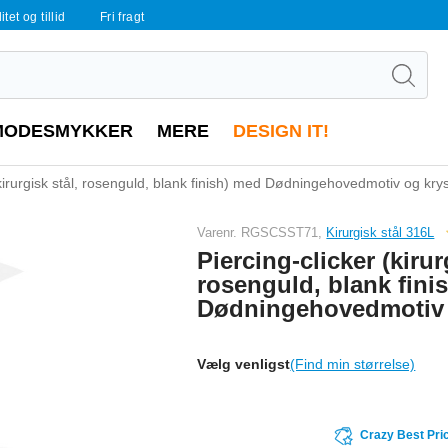
tet og tillid
Fri fragt
MODESMYKKER
MERE
DESIGN IT!
(kirurgisk stål, rosenguld, blank finish) med Dødningehovedmotiv og krys
Varenr. RGSCSST71,
Kirurgisk stål 316L
Piercing-clicker (kirur
rosenguld, blank fini
Dødningehovedmotiv o
Vælg venligst
(Find min størrelse)
Crazy Best Pri