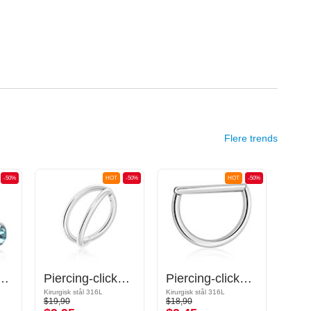
Flere trends
-50%
HOT
-50%
HOT
-50%
urgisk stål, sølv, blank finish) med Krystalsten
Piercing-clicker (kirurgisk stål, sølv, blank finish)
Piercing-clicker (kirurgisk stål, sølv, blank finish)
Kirurgisk stål 316L
Kirurgisk stål 316L
$19,90
$18,90
$32,9