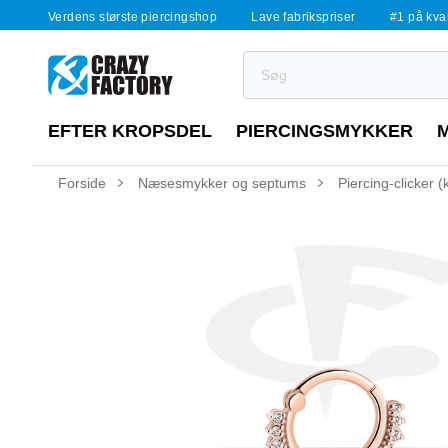
Verdens største piercingshop
Lave fabrikspriser
#1 på kvali
EFTER KROPSDEL
PIERCINGSMYKKER
Forside
Næsesmykker og septums
Piercing-clicker 