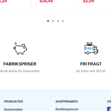
3,20
$16,45
$2,05
FABRIKSPRISER
FRI FRAGT
Bestil direkte fra producenten
på ordrer over $35,00
PRODUKTER
SHOPPINGINFO
CR
Bestillingsproces
Modesmykker