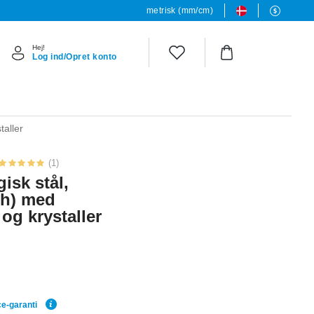
metrisk (mm/cm)
Hej!
Log ind/Opret konto
taller
(1)
gisk stål,
sh) med
g krystaller
ce-garanti