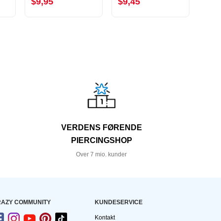
$9,95
$9,45
$16
VERDENS FØRENDE
PIERCINGSHOP
Over 7 mio. kunder
AZY COMMUNITY
KUNDESERVICE
Kontakt