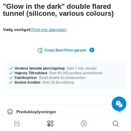
"Glow in the dark" double flared
tunnel (silicone, various colours)
Vælg venligst
(Find min størrelse)
Crazy Best Price-garanti
Verdens førende piercingshop
Over 7 mio. kunder
Højeste Tilfredshed
Over 80.000 positive anmeldelser
Fabrikspriser
Bestil direkte fra producenten
Bedste Kvalitet
Over 20 års erfaring
Produktoplysninger
This double flared tunnel made of silicone glows in the dark, making you
stand out wherever you are.