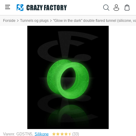
Forside
Tunnels og plugs
"Glow in the dark" double flared tunnel (silicone, v
Varenr. GDSTN5,
Silikone
(33)