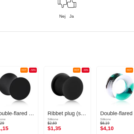
Nej
Ja
HOT
-50%
HOT
-50%
HOT
Double-flared plug (silikone, flere farver)
Ribbet plug (silikone, flere farver)
ikone
Silikone
Silikone
,29
$2,69
$8,19
1,15
$1,35
$4,10