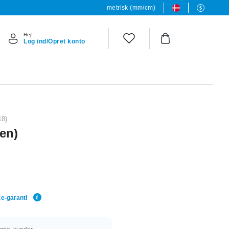
metrisk (mm/cm)
Hej!
Log ind/Opret konto
18)
ten)
ce-garanti