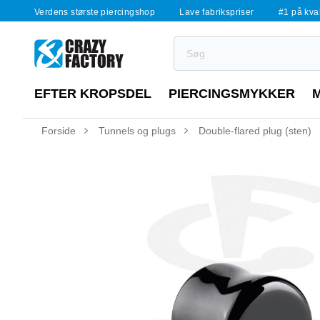
Verdens største piercingshop
Lave fabrikspriser
#1 på kvali
EFTER KROPSDEL
PIERCINGSMYKKER
Forside
Tunnels og plugs
Double-flared plug (sten)