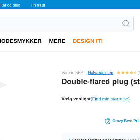
tet og tillid
Fri fragt
MODESMYKKER
MERE
DESIGN IT!
Varenr. SFPL,
Halvædelsten
(
Double-flared plug (s
Vælg venligst
(Find min størrelse)
Crazy Best Pri