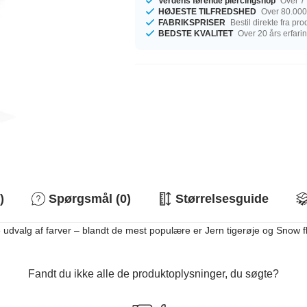
Verdens førende piercingshop
Over 7 
HØJESTE TILFREDSHED
Over 80.000
FABRIKSPRISER
Bestil direkte fra pr
BEDSTE KVALITET
Over 20 års erfari
)
Spørgsmål (0)
Størrelsesguide
dvalg af farver – blandt de mest populære er Jern tigerøje og Snow flak
Fandt du ikke alle de produktoplysninger, du søgte?