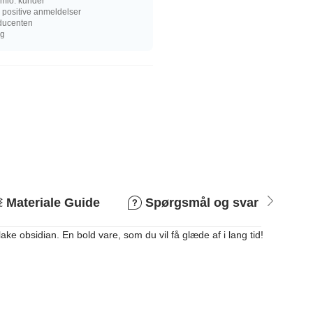
mio. kunder
 positive anmeldelser
oducenten
ng
Materiale Guide
Spørgsmål og svar
R
e obsidian. En bold vare, som du vil få glæde af i lang tid!