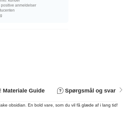
mio. kunder
 positive anmeldelser
oducenten
ng
Materiale Guide
Spørgsmål og svar
R
e obsidian. En bold vare, som du vil få glæde af i lang tid!