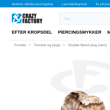
Verdens største piercingshop
Lave fabrikspriser
#1 på kvali
EFTER KROPSDEL
PIERCINGSMYKKER
Forside
Tunnels og plugs
Double-flared plug (sten)