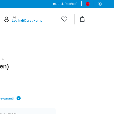
metrisk (mm/cm)
Hej!
Log ind/Opret konto
18)
ten)
ce-garanti