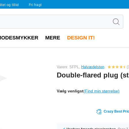
tet og tillid
Fri fragt
MODESMYKKER
MERE
DESIGN IT!
Varenr. SFPL,
Halvædelsten
(
Double-flared plug (s
Vælg venligst
(Find min størrelse)
Crazy Best Pri