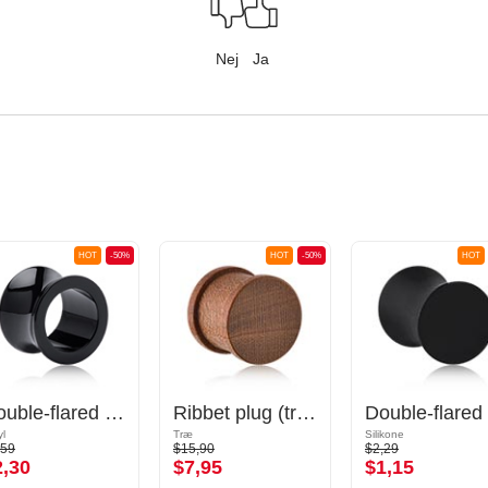
Nej
Ja
HOT
-50%
HOT
-50%
HOT
Double-flared tunnel (akryl, flere farver)
Ribbet plug (træ)
yl
Træ
Silikone
,59
$15,90
$2,29
2,30
$7,95
$1,15