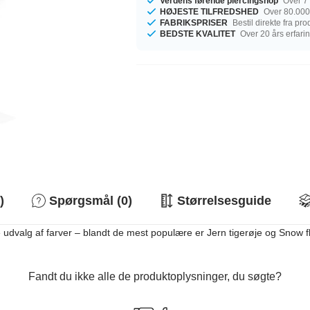
Verdens førende piercingshop
Over 7 
HØJESTE TILFREDSHED
Over 80.000
FABRIKSPRISER
Bestil direkte fra pr
BEDSTE KVALITET
Over 20 års erfari
)
Spørgsmål (0)
Størrelsesguide
dvalg af farver – blandt de mest populære er Jern tigerøje og Snow flak
Fandt du ikke alle de produktoplysninger, du søgte?