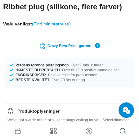
Ribbet plug (silikone, flere farver)
Vælg venligst
(Find min størrelse)
Crazy Best Price-garanti
Verdens førende piercingshop
Over 7 mio. kunder
HØJESTE TILFREDSHED
Over 80.000 positive anmeldelser
FABRIKSPRISER
Bestil direkte fra producenten
BEDSTE KVALITET
Over 20 års erfaring
Produktoplysninger
We've got a wide range of silicone plugs waiting for you. Select diameter
and colour and we'll get your order on its way.