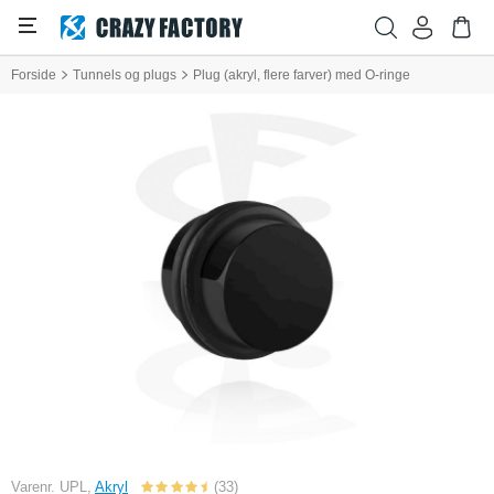
Forside
Tunnels og plugs
Plug (akryl, flere farver) med O-ringe
Varenr. UPL,
Akryl
(33)