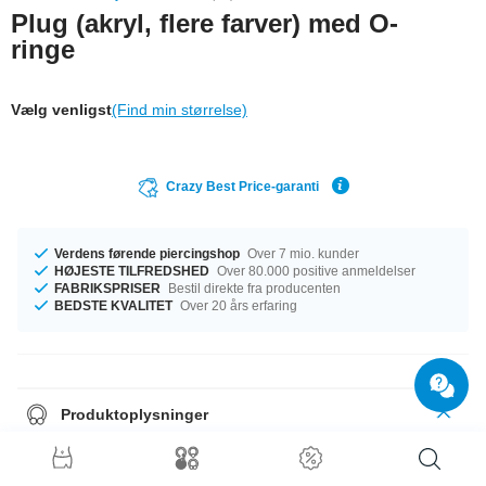
Plug (akryl, flere farver) med O-
ringe
Vælg venligst
(Find min størrelse)
Crazy Best Price-garanti
Verdens førende piercingshop
Over 7 mio. kunder
HØJESTE TILFREDSHED
Over 80.000 positive anmeldelser
FABRIKSPRISER
Bestil direkte fra producenten
BEDSTE KVALITET
Over 20 års erfaring
Produktoplysninger
Make a statement with this bright coloured plug made of acrylic. Available
in many vibrant colours radiating fun and energy. Select your size and get
the party started.