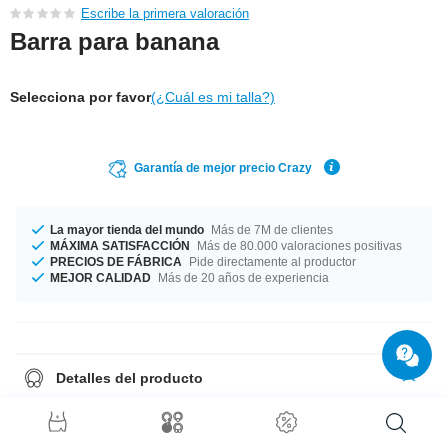
Escribe la primera valoración
Barra para banana
Selecciona por favor
(¿Cuál es mi talla?)
Garantía de mejor precio Crazy
La mayor tienda del mundo
Más de 7M de clientes
MÁXIMA SATISFACCIÓN
Más de 80.000 valoraciones positivas
PRECIOS DE FÁBRICA
Pide directamente al productor
MEJOR CALIDAD
Más de 20 años de experiencia
Detalles del producto
Forma parte del equipamiento básico. Barra de banana de acero
quirúrgico. Podéis ponerle los accesorios que deseéis, que sean idóneos
para barras de 1,6 mm.