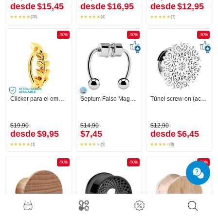
desde
$15,45
desde
$16,95
desde
$12,95
(20)
(4)
(7)
-50%
-50%
-50%
Clicker para el ombligo con diseño hoja
Septum Falso Magnético
Túnel screw-on (acero quirúrgico, plateado, acabado brillante) con adorno
$19,90
$14,90
$12,90
desde
$9,95
$7,45
desde
$6,45
(1)
(9)
(8)
-50%
-50%
-50%