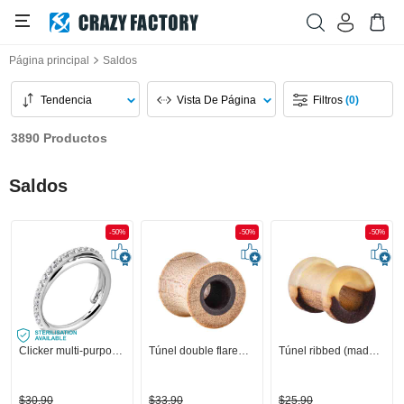
Página principal
Saldos
Tendencia
Vista De Página
Filtros
(0)
3890 Productos
Saldos
-50%
-50%
-50%
Clicker multi-purpose (acero quirúrgico, plateado, acabado brillante) con brillantes
Túnel double flared (madera)
Túnel ribbed (madera) con resina
$30,90
$33,90
$25,90