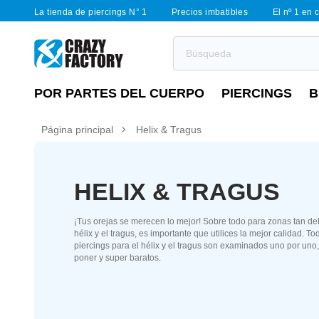
La tienda de piercings N° 1
Precios imbatibles
El nº 1 en 
POR PARTES DEL CUERPO
PIERCINGS
B
Página principal
Helix & Tragus
HELIX & TRAGUS
¡Tus orejas se merecen lo mejor! Sobre todo para zonas tan de
hélix y el tragus, es importante que utilices la mejor calidad. T
piercings para el hélix y el tragus son examinados uno por uno,
poner y super baratos.