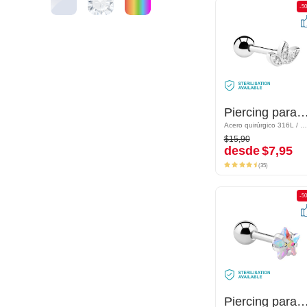
-50%
-5
Piercing para el tragus con brillantes
Piercing para el tragus con bril
Acero quirúrgico 316L / Latón plateado
Acero quirúrgico 316L / Latón plateado
$15,90
$15,90
desde
$7,95
desde
$7,95
(35)
(35)
-50%
-5
Piercing para el tragus con estrella de cristal
Piercing para el tragus con estrella de 