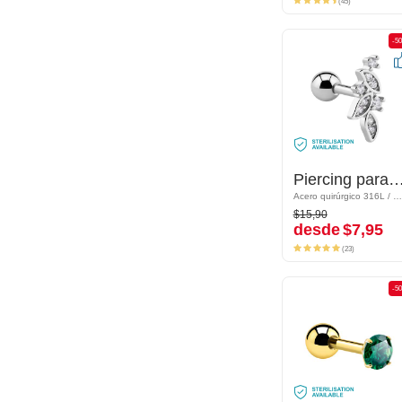
(45)
-50%
-5
Piercing para el tragus con brillantes
Piercing para el tragus con bril
Acero quirúrgico 316L / Latón plateado
Acero quirúrgico 316L / Latón plateado
$15,90
$15,90
desde
$7,95
desde
$7,95
(23)
(23)
-50%
-5