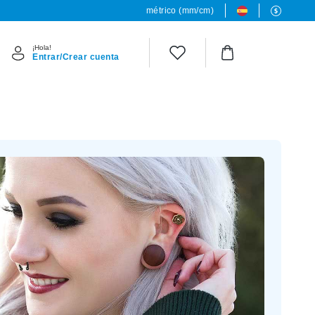
métrico (mm/cm)
¡Hola!
Entrar/Crear cuenta