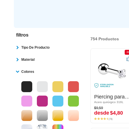
filtros
754 Productos
Tipo De Producto
-50%
-5
Material
Colores
Piercing para el tragus con piedra brillante
Piercing para el tragus con piedra br
Acero quirúrgico 316L
Acero quirúrgico 316L
$9,59
$9,59
desde
$4,80
desde
$4,80
(73)
(73)