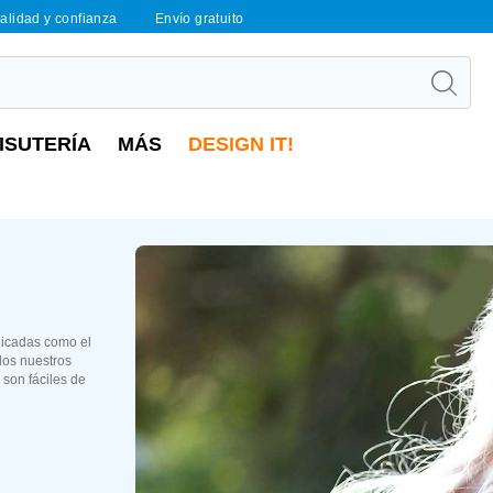
calidad y confianza
Envío gratuito
ISUTERÍA
MÁS
DESIGN IT!
licadas como el
odos nuestros
 son fáciles de