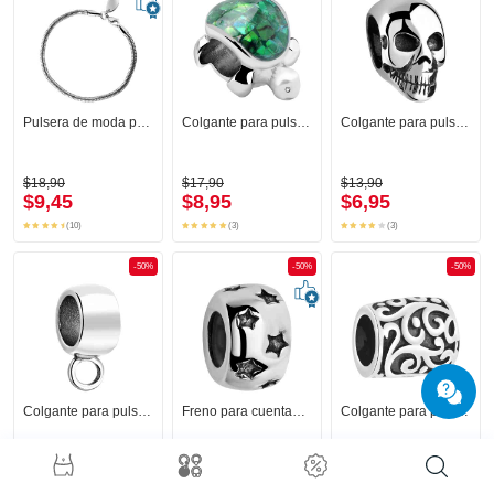
Pulsera de moda para cuentas
Colgante para pulseras
Colgante para pulseras
$18,90
$17,90
$13,90
$9,45
$8,95
$6,95
(10)
(3)
(3)
-50%
-50%
-50%
Colgante para pulseras
Freno para cuentas de pulsera
Colgante para pulseras
$13,90
$14,90
$15,90
$6,95
$7,45
$7,95