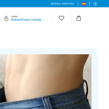
métrico (mm/cm)
¡Hola!
Entrar/Crear cuenta