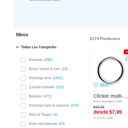
filtros
2174 Productos
Todas Las Categorías
-50%
-5
Bananas
284
Bolas, barras & más
19
Piercings aros
1051
Circular barbells
315
Clicker multi-purpose (acero quirúrgico, plateado, acabado brillante)
Clicker multi-purpose (acero quirúrgico, plateado, acabado brillan
Barbells
472
Acero quirúrgico 316L
Acero quirúrgico 316L
$15,90
Piercings nariz & septums
574
$15,90
desde
$7,95
desde
$7,95
Helix & Tragus
3
(518)
(518)
Base microdermal
33