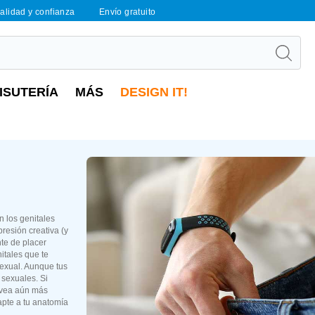
calidad y confianza
Envío gratuito
ISUTERÍA
MÁS
DESIGN IT!
n los genitales
resión creativa (y
nte de placer
itales que te
sexual. Aunque tus
 sexuales. Si
e vea aún más
apte a tu anatomía