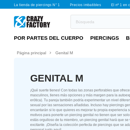
La tienda de piercings N° 1
Precios imbatibles
El nº 1 en 
POR PARTES DEL CUERPO
PIERCINGS
B
Página principal
Genital M
GENITAL M
¡Qué suerte tienes! Con todas las zonas perforables que ofrece
masculinos, tienes más opciones y más margen para la autoexp
erótica). Tu pareja también podría experimentar un nivel difere
sexual por las sensaciones añadidas. Incluso hay piercings gen
encantarán si lo que quieres es mejorar tu propia experiencia 
motivos para ponerte un piercing genital no tienen que ser solo
estás orgulloso de tu miembro, un piercing genital hará que s
excitante. ¡Diseña la colección perfecta de piercings que se ad
personal justo aquí!