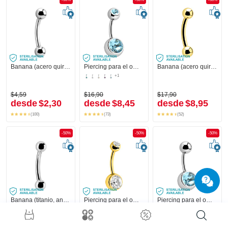
Banana (acero quirúrgico, plateado, acabado brillante) con bolas
Piercing para el ombligo (acero quirúrgico, plateado, acabado brillante) con bolas y brillantes
Banana (acero quirúrgico, dorado, acabado brillante)
+1
$4,59
$16,90
$17,90
desde
$2,30
desde
$8,45
desde
$8,95
(100)
(73)
(52)
-50%
-50%
-50%
Banana (titanio, anodizado) con bolas
Piercing para el ombligo (acero quirúrgico, chapado en oro, acabado brillante) con brillantes
Piercing para el ombligo (acero quirúrgico, plateado, acabado brillante) con piedra brillante
+1
+1
$12,90
$15,90
$14,90