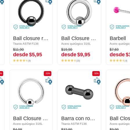
Ball closure ring (titanio, negro, acabado brillante) con bola
Ball closure ring (titanio, negro, acabado brillante) con bola
Ball Closure Ring (acero quirúrgico, plateado, acabado brillante)
Ball Closure Ring (acero quirúrgico, plateado, acabado brillante)
Barbell
Barbell
Titanio ASTM F136
Titanio ASTM F136
Acero quirúrgico 316L
Acero quirúrgico 316L
$11,90
$19,90
$7,69
$11,90
$19,90
$7,69
desde
$5,95
desde
$9,95
desde
$3
desde
$5,95
desde
$9,95
desde
$
(9)
(15)
(4)
(9)
(15)
(4)
0%
-50%
-50%
-50%
-50%
as
Ball Closure Ring (acero quirúrgico, plateado, acabado brillante) con bola fija
Ball Closure Ring (acero quirúrgico, plateado, acabado brillante) con bola fija
Barra con rosca interior
Barra con rosca interior
co
Acero quirúrgico 316L
Acero quirúrgico 316L
Titanio ASTM F136
Titanio ASTM F136
$4,09
$32,90
$9,99
$4,09
$32,90
$9,99