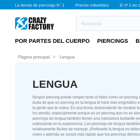
La tienda de piercings N° 1
Precios imbatibles
El nº 1 en 
POR PARTES DEL CUERPO
PIERCINGS
B
Página principal
Lengua
LENGUA
Ningún piercing puede romper tanto el hielo como un piercing
duda de que un piercing en la lengua te hará más enigmático e
la gente que te rodea. Es una forma sorprendente de mostrar tu 
los demás, especialmente porque es un piercing que no es siem
piercings de lengua también tienen una naturaleza bastante erót
estimulante en tu experiencia. Los piercings de lengua también
relativamente fáciles de manejar. ¡Perforarte la lengua no dole
crees y además se curará más rápido que tus piercings dérmic