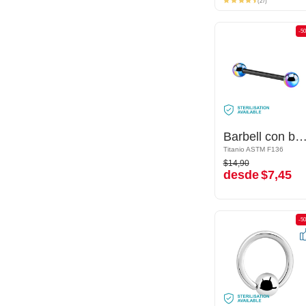
(27)
-50%
-5
Barbell con bolas anodizadas
Barbell con bolas anodiza
Titanio ASTM F136
Titanio ASTM F136
$14,90
$14,90
desde
$7,45
desde
$7,45
-50%
-5