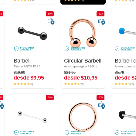
(34)
(14)
(10)
0%
-50%
-50%
-50%
-50%
das
Barbell
Barbell
Circular Barbell
Circular Barbell
Titanio ASTM F136
Titanio ASTM F136
Acero quirúrgico 316L chapado en oro rosa
Acero quirúrgico 316L chapado en oro rosa
$19,90
$21,90
$5,79
$19,90
$21,90
$5,79
desde
$9,95
desde
$10,95
desde
$2
desde
$9,95
desde
$10,95
desde
$
(9)
(29)
(15)
(9)
(29)
(15)
0%
-50%
-50%
-50%
-50%