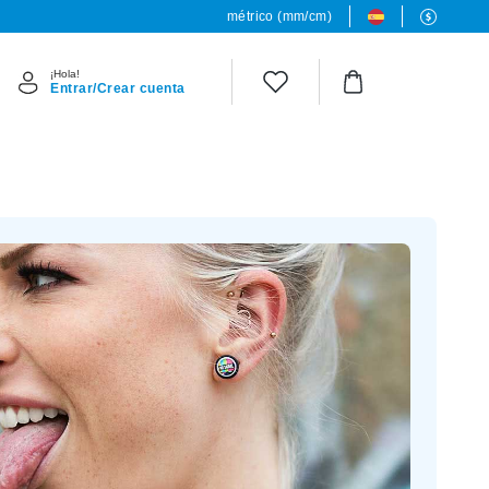
métrico (mm/cm)
¡Hola!
Entrar/Crear cuenta