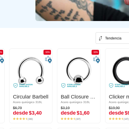
Tendencia
0%
-50%
-50%
-50%
-50%
as
Circular Barbell
Circular Barbell
Ball Closure Ring (acero quirúrgico, plateado, acabado brillante)
Ball Closure Ring (acero quirúrgico, plateado, acabado brillante)
Acero quirúrgico 316L
Acero quirúrgico 316L
Acero quirúrgico 316L
Acero quirúrgico 316L
Acero quirúrgico
Acero quirúrgi
$6,79
$3,19
$19,90
$6,79
$3,19
$19,90
desde
$3,40
desde
$1,60
desde
$9
desde
$3,40
desde
$1,60
desde
$
(192)
(107)
(147)
(192)
(107)
(147)