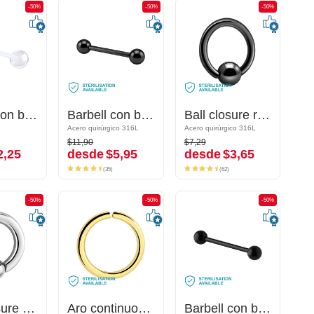
-50%
-50%
-50%
-50%
-50%
-50%
Barbell con bolas de acrílico
Barbell con bolas de acrílico
Barbell con bolas
Barbell con bolas
Ball closure ring (acero quirúrgico, negro, acabado brillante) con bola
Ball closure ring (acero quirúrgico, negro, acabado brillante) con bola
Acero quirúrgico 316L
Acero quirúrgico 316L
Acero quirúrgico 316L
Acero quirúrgico 316L
$11,90
$7,29
$11,90
$7,29
,25
desde
$5,95
desde
$3,65
2,25
desde
$5,95
desde
$3,65
(35)
(62)
(35)
(62)
-50%
-50%
-50%
-50%
-50%
-50%
Ball Closure Ring (acero quirúrgico, plateado, acabado brillante)
Ball Closure Ring (acero quirúrgico, plateado, acabado brillante)
Aro continuous (acero quirúrgico, chapado en oro, acabado brillante)
Aro continuous (acero quirúrgico, chapado en oro, acabado brillante)
Barbell con bolas de acrílico
Barbell con bolas de acrílico