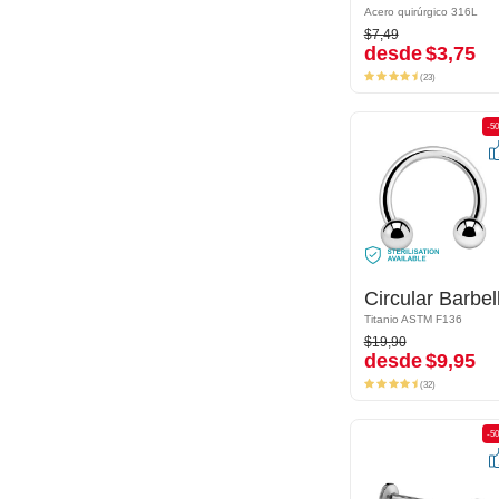
Acero quirúrgico 316L
Acero quirúrgico 316L
$7,49
$7,49
desde
$3,75
desde
$3,75
(23)
(23)
-50%
-5
Circular Barbell
Circular Barbel
Titanio ASTM F136
Titanio ASTM F136
$19,90
$19,90
desde
$9,95
desde
$9,95
(32)
(32)
-50%
-5