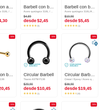
Barbell con accesorio corazón
Barbell con accesorio corazón
Barbell con bolas
Barbell con bolas
Barbell con bolas con corazones
Barbell con bolas con corazones
Acero quirúrgico 316L / Acrílico
Acero quirúrgico 316L / Acrílico
Acero quirúrgico 316L / Acrílico
Acero quirúrgico 316L / Acrílico
Acero quirúrgico 316L/Acrílico
Acero quirúrgico 316L/Acrílico
$4,89
$10,90
$4,89
$10,90
,30
desde
$2,45
desde
$5,45
4,30
desde
$2,45
desde
$5,45
(5)
(1)
(5)
(1)
-50%
-50%
-50%
-50%
-50%
-50%
Barbell con bolas con brillante
Barbell con bolas con brillante
Circular Barbell
Circular Barbell
Circular Barbell con bolas
Circular Barbell con bolas
36
F136
Titanio ASTM F136
Titanio ASTM F136
Cristal / Epoxy / Acero quirúrgico 316L
Cristal / Epoxy / Acero quirúrgico 316L
$20,90
$38,90
$20,90
$38,90
0,45
desde
$10,45
desde
$19,45
20,45
desde
$10,45
desde
$19,45
(1)
(10)
(1)
(10)
-50%
-50%
-50%
-50%
-50%
-50%