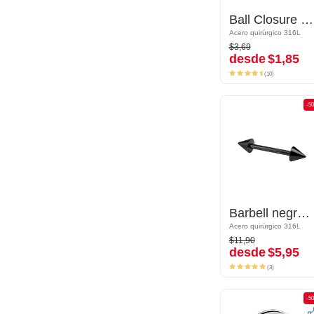
Ball Closure Ring (acero quirúrgico, plateado, acabado brillante)
Ball Closure Ring (acero quirúrgico, plateado, acabado brillante)
Acero quirúrgico 316L
Acero quirúrgico 316L
$3,69
$3,69
desde
$1,85
desde
$1,85
(10)
(10)
-50%
-5
Barbell negro con conos
Barbell negro con conos
Acero quirúrgico 316L
Acero quirúrgico 316L
$11,90
$11,90
desde
$5,95
desde
$5,95
(3)
(3)
-50%
-5