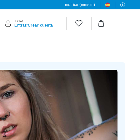
métrico (mm/cm)
¡Hola!
Entrar/Crear cuenta