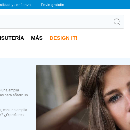
calidad y confianza
Envío gratuito
ISUTERÍA
MÁS
DESIGN IT!
s una amplia
ctas para añadir un
s, con una amplia
e? ¿O prefieres