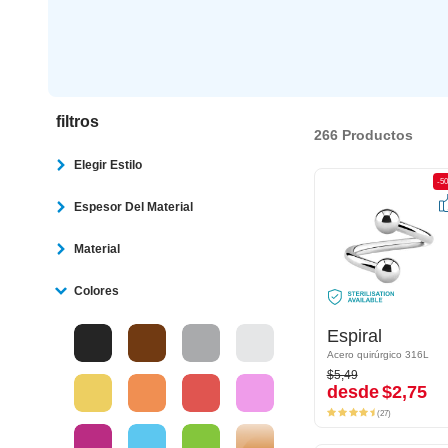
filtros
266 Productos
Elegir Estilo
-50%
-5
Espesor Del Material
Material
Colores
Espiral
Espiral
Acero quirúrgico 316L
Acero quirúrgico 316L
$5,49
$5,49
desde
$2,75
desde
$2,75
(27)
(27)