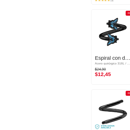
(5)
-50%
-5
Espiral con diseño de mariposa
Espiral con diseño de maripos
Acero quirúrgico 316L / Latón plateado
Acero quirúrgico 316L / Latón plateado
$24,90
$24,90
$12,45
$12,45
-50%
-5