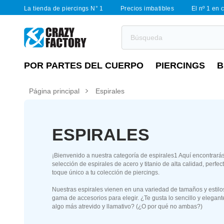
La tienda de piercings N° 1
Precios imbatibles
El nº 1 en 
POR PARTES DEL CUERPO
PIERCINGS
B
Página principal
Espirales
ESPIRALES
¡Bienvenido a nuestra categoría de espirales1 Aquí encontrará
selección de espirales de acero y titanio de alta calidad, perfe
toque único a tu colección de piercings.
Nuestras espirales vienen en una variedad de tamaños y estilo
gama de accesorios para elegir. ¿Te gusta lo sencillo y elegant
algo más atrevido y llamativo? (¿O por qué no ambas?)