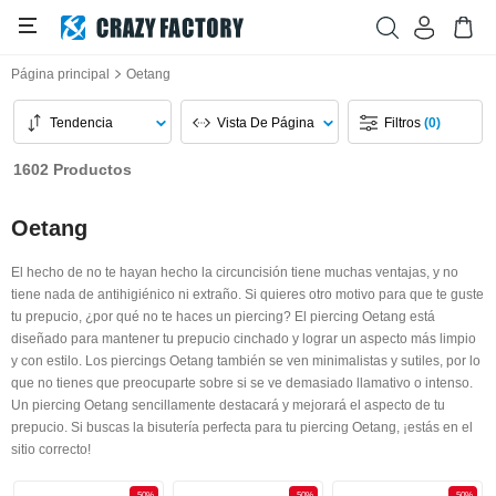
Página principal
Oetang
Tendencia
Vista De Página
Filtros
(0)
1602 Productos
Oetang
El hecho de no te hayan hecho la circuncisión tiene muchas ventajas, y no
tiene nada de antihigiénico ni extraño. Si quieres otro motivo para que te guste
tu prepucio, ¿por qué no te haces un piercing? El piercing Oetang está
diseñado para mantener tu prepucio cinchado y lograr un aspecto más limpio
y con estilo. Los piercings Oetang también se ven minimalistas y sutiles, por lo
que no tienes que preocuparte sobre si se ve demasiado llamativo o intenso.
Un piercing Oetang sencillamente destacará y mejorará el aspecto de tu
prepucio. Si buscas la bisutería perfecta para tu piercing Oetang, ¡estás en el
sitio correcto!
-50%
-50%
-50%