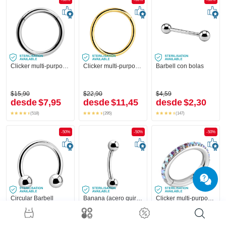
Clicker multi-purpose (acero quirúrgico, plateado, acabado brillante)
Clicker multi-purpose (acero quirúrgico, chapado en oro, acabado brillante)
Barbell con bolas
$15,90
$22,90
$4,59
desde
$7,95
desde
$11,45
desde
$2,30
(518)
(295)
(147)
-50%
-50%
-50%
Circular Barbell
Banana (acero quirúrgico, plateado, acabado brillante) con bolas
Clicker multi-purpose (acero quirúrgico, plateado, acabado brillante) con brillantes
+1
$6,79
$4,59
$31,90