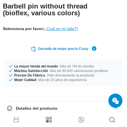
Barbell pin without thread
(bioflex, various colors)
Selecciona por favor
(¿Cuál es mi talla?)
Garantía de mejor precio Crazy
La mayor tienda del mundo
Más de 7M de clientes
Máxima Satisfacción
Más de 80.000 valoraciones positivas
Precios De Fábrica
Pide directamente al productor
Mejor Calidad
Más de 20 años de experiencia
Detalles del producto
Lo mejor del bioflex es su elasticidad. El material se adapta al agujero del
piercing. En esta barra para barbell podéis enroscar todas las bolas de
metal con rosca.