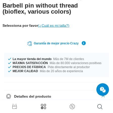
Barbell pin without thread
(bioflex, various colors)
Selecciona por favor
(¿Cuál es mi talla?)
Garantía de mejor precio Crazy
La mayor tienda del mundo
Más de 7M de clientes
MÁXIMA SATISFACCIÓN
Más de 80.000 valoraciones positivas
PRECIOS DE FÁBRICA
Pide directamente al productor
MEJOR CALIDAD
Más de 20 años de experiencia
Detalles del producto
Lo mejor del bioflex es su elasticidad. El material se adapta al agujero del
piercing. En esta barra para barbell podéis enroscar todas las bolas de
metal con rosca.