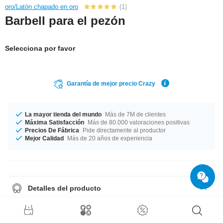
oro/Latón chapado en oro
(1)
Barbell para el pezón
Selecciona por favor
Garantía de mejor precio Crazy
La mayor tienda del mundo
Más de 7M de clientes
Máxima Satisfacción
Más de 80.000 valoraciones positivas
Precios De Fábrica
Pide directamente al productor
Mejor Calidad
Más de 20 años de experiencia
Detalles del producto
Fabricado en un grosor de 1.6 mm. Las longitudes disponibles van desde
10 mm hasta 18 mm. ¡Haz una buena acción y rescata este producto
simple pero con personalidad de nuestra fabrica!