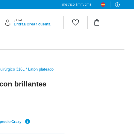
métrico (mm/cm)
¡Hola!
Entrar/Crear cuenta
uirúrgico 316L / Latón plateado
con brillantes
 precio Crazy