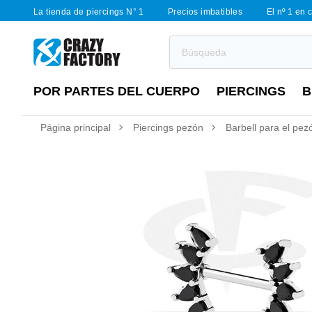
La tienda de piercings N° 1
Precios imbatibles
El nº 1 en 
POR PARTES DEL CUERPO
PIERCINGS
B
Página principal
Piercings pezón
Barbell para el pezó