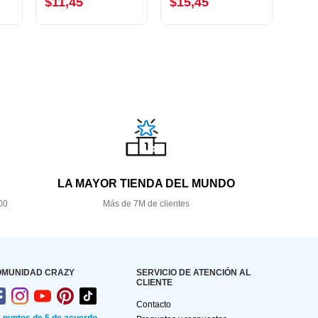
$11,45
$15,45
$11
LA MAYOR TIENDA DEL MUNDO
00
Más de 7M de clientes
OMUNIDAD CRAZY
SERVICIO DE ATENCIÓN AL
CLIENTE
Contacto