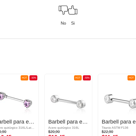
No
Si
HOT
-50%
HOT
-50%
HOT
Barbell para el pezón con diseño de corazón
Barbell para el pezón con brillantes
Ba
Acero quirúrgico 316L/Latón plateado
Acero quirúrgico 316L
Titanio ASTM F136
0,90
$20,90
$22,90