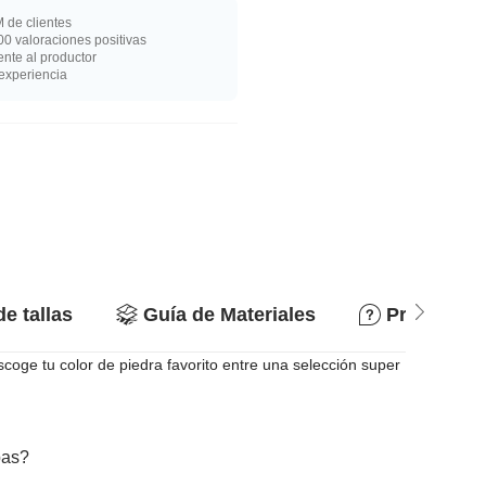
 de clientes
0 valoraciones positivas
nte al productor
experiencia
de tallas
Guía de Materiales
Preguntas
oge tu color de piedra favorito entre una selección super
bas?