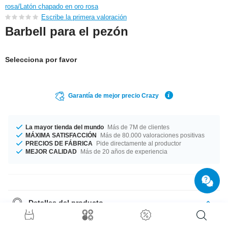
rosa/Latón chapado en oro rosa
Escribe la primera valoración
Barbell para el pezón
Selecciona por favor
Garantía de mejor precio Crazy
La mayor tienda del mundo
Más de 7M de clientes
MÁXIMA SATISFACCIÓN
Más de 80.000 valoraciones positivas
PRECIOS DE FÁBRICA
Pide directamente al productor
MEJOR CALIDAD
Más de 20 años de experiencia
Detalles del producto
Dos grosores disponibles para que elijas tu favorito: 1.2 mm y 1.6 mm.
Fabricado en diferentes longitudes desde 10 mm hasta 20 mm.