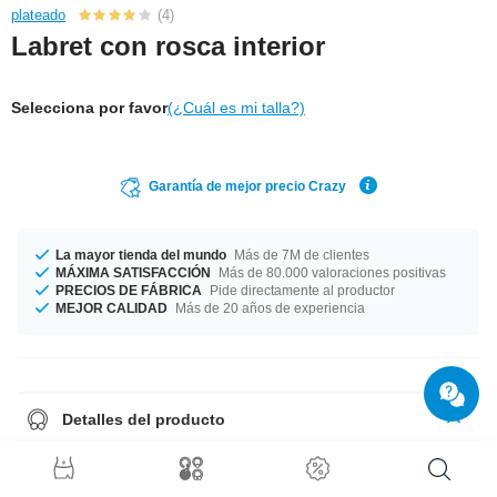
plateado
(4)
Labret con rosca interior
Selecciona por favor
(¿Cuál es mi talla?)
Garantía de mejor precio Crazy
La mayor tienda del mundo
Más de 7M de clientes
MÁXIMA SATISFACCIÓN
Más de 80.000 valoraciones positivas
PRECIOS DE FÁBRICA
Pide directamente al productor
MEJOR CALIDAD
Más de 20 años de experiencia
Detalles del producto
Dos grosores disponibles para que elijas tu favorito: 1.2 mm y 1.6 mm.
Elige tu tamaño desde 5 mm a 7 mm de longitud. Elegante pero atrevido
en color cristal ¿Y qué mejor compañía que este piercing fabricado con