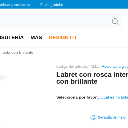
calidad y confianza
Envío gratuito
ISUTERÍA
MÁS
DESIGN IT!
n bola con brillante
Código del artículo: INLBJ,
Acero quirúrgic
Labret con rosca inte
con brillante
Selecciona por favor
(¿Cuál es mi tall
Garantía de mejor