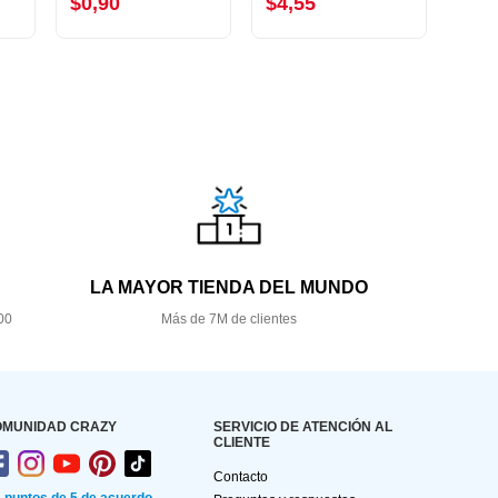
$0,90
$4,55
$10
LA MAYOR TIENDA DEL MUNDO
00
Más de 7M de clientes
OMUNIDAD CRAZY
SERVICIO DE ATENCIÓN AL
CLIENTE
Contacto