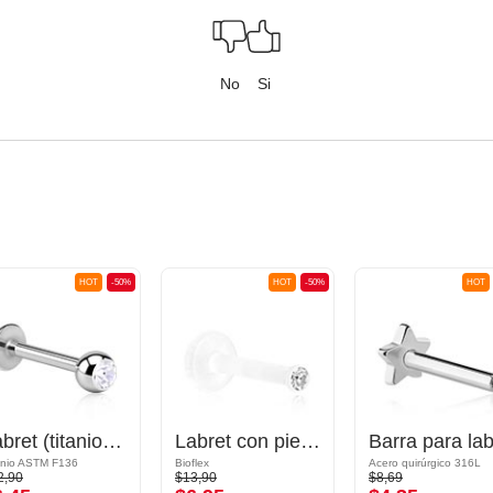
No
Si
HOT
-50%
HOT
-50%
HOT
Labret (titanio, acabado brillante) con bola con brillante
Labret con piedra brillante
anio ASTM F136
Bioflex
Acero quirúrgico 316L
2,90
$13,90
$8,69