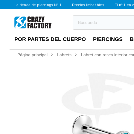
La tienda de piercings N° 1
Precios imbatibles
El nº 1 en 
POR PARTES DEL CUERPO
PIERCINGS
B
Página principal
Labrets
Labret con rosca interior co