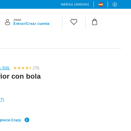
métrico (mm/cm)
¡Hola!
Entrar/Crear cuenta
o 316L
(79)
rior con bola
a?)
 precio Crazy