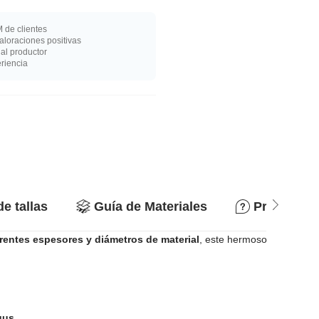
 de clientes
loraciones positivas
al productor
riencia
de tallas
Guía de Materiales
Preguntas
erentes espesores y diámetros de material
, este hermoso
gus
.