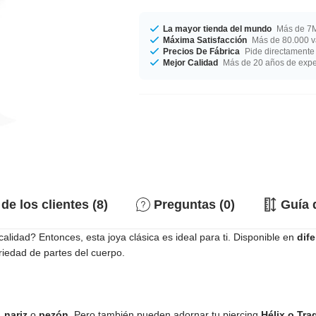
La mayor tienda del mundo
Más de 7M
Máxima Satisfacción
Más de 80.000 va
Precios De Fábrica
Pide directamente 
Mejor Calidad
Más de 20 años de expe
de los clientes (8)
Preguntas (0)
Guía 
alidad? Entonces, esta joya clásica es ideal para ti. Disponible en
dif
ariedad de partes del cuerpo.
, nariz
o
pezón
. Pero también pueden adornar tu piercing
Hélix o Tra