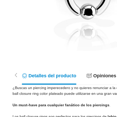
Detalles del producto
Opiniones 
¿Buscas un piercing imperecedero y no quieres renunciar a la c
ball closure ring color plateado puede utilizarse en una gran v
Un must-have para cualquier fanático de los piercings
.
Los ball closure rings son perfectos para los piercings de
labio