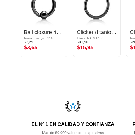
Clicker multi-purpose (acero quirúrgico, plateado, acabado brillante) con brillantes
Ball closure ring (acero quirúrgico, negro, acabado brillante) con bola
Clicker (titanio, negro, acabado brillante)
6L
Acero quirúrgico 316L
Titanio ASTM F136
$7,29
$31,90
$2
$3,65
$15,95
$
EL Nº 1 EN CALIDAD Y CONFIANZA
Más de 80.000 valoraciones positivas