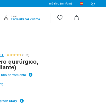
métrico (mm/cm)
¡Hola!
Entrar/Crear cuenta
16L
(107)
ero quirúrgico,
llante)
s
una herramienta
.
a?)
 precio Crazy