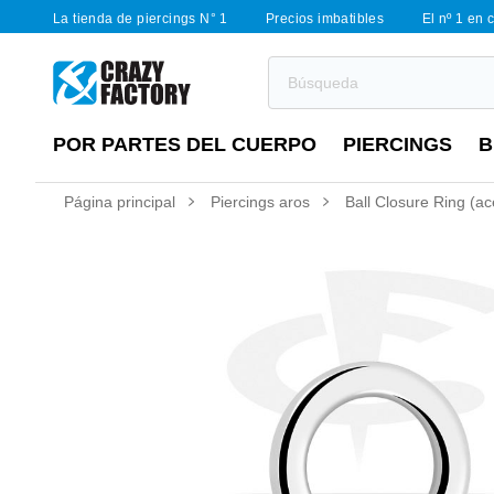
La tienda de piercings N° 1
Precios imbatibles
El nº 1 en 
POR PARTES DEL CUERPO
PIERCINGS
B
Página principal
Piercings aros
Ball Closure Ring (ac