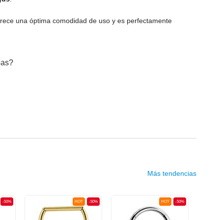
 ofrece una óptima comodidad de uso y es perfectamente
bas?
Más tendencias
-50%
HOT
-50%
HOT
-50%