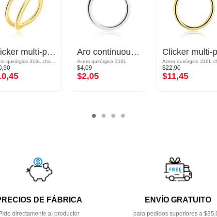
Clicker multi-purpose (acero quirúrgico, chapado en oro, acabado brillante)
Aro continuous (acero quirúrgico, plateado, acabado brillante)
Acero quirúrgico 316L chapado en oro
Acero quirúrgico 316L
0,90
$4,09
$22,90
10,45
$2,05
$11,45
PRECIOS DE FÁBRICA
ENVÍO GRATUITO
Pide directamente al productor
para pedidos superiores a $35,