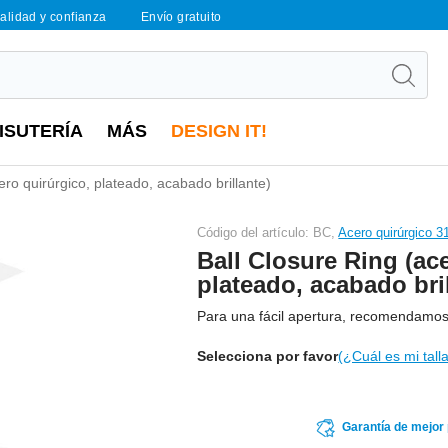
calidad y confianza
Envío gratuito
ISUTERÍA
MÁS
DESIGN IT!
ero quirúrgico, plateado, acabado brillante)
Código del artículo: BC,
Acero quirúrgico 3
Ball Closure Ring (ac
plateado, acabado bri
Para una fácil apertura, recomendamo
Selecciona por favor
(¿Cuál es mi tall
Garantía de mejor