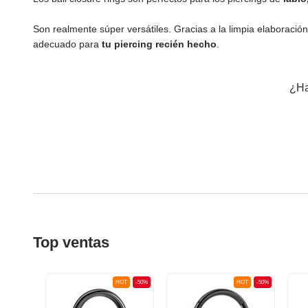
Son realmente súper versátiles. Gracias a la limpia elaboració
adecuado para
tu piercing recién hecho
.
¿Ha
Top ventas
OT
-50%
HOT
-50%
HOT
-50%