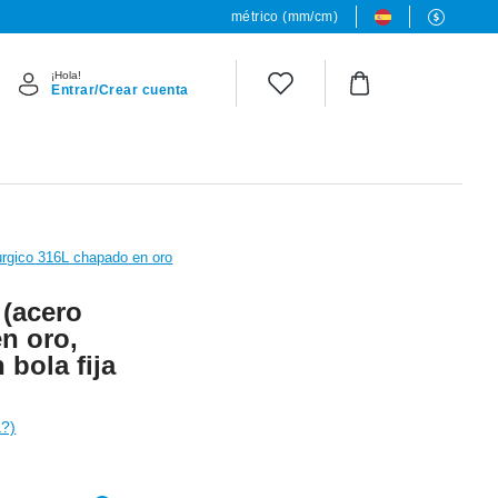
métrico (mm/cm)
¡Hola!
Entrar/Crear cuenta
úrgico 316L chapado en oro
 (acero
n oro,
 bola fija
a?)