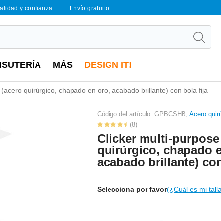
calidad y confianza
Envío gratuito
ISUTERÍA
MÁS
DESIGN IT!
 (acero quirúrgico, chapado en oro, acabado brillante) con bola fija
Código del artículo: GPBCSHB,
Acero quir
(8)
Clicker multi-purpose
quirúrgico, chapado e
acabado brillante) con
Selecciona por favor
(¿Cuál es mi tall