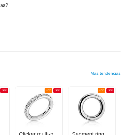
bas?
Más tendencias
-50%
HOT
-50%
HOT
-50%
Clicker multi-purpose (acero quirúrgico, plateado, acabado brillante)
Clicker multi-purpose (acero quirúrgico, plateado, acabado brillante) con brillantes
Segment ring (acero quirúrgico, plateado, acabado brillante)