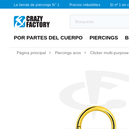
La tienda de piercings N° 1
Precios imbatibles
El nº 1 en 
POR PARTES DEL CUERPO
PIERCINGS
B
Página principal
Piercings aros
Clicker multi-purpose