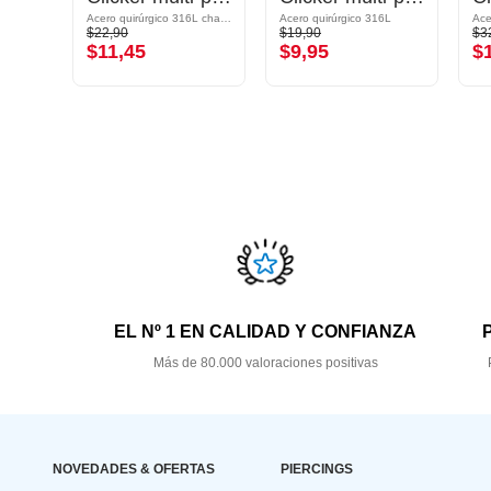
6L
Acero quirúrgico 316L chapado en oro
Acero quirúrgico 316L
$22,90
$19,90
$3
$11,45
$9,95
$
EL Nº 1 EN CALIDAD Y CONFIANZA
Más de 80.000 valoraciones positivas
NOVEDADES & OFERTAS
PIERCINGS