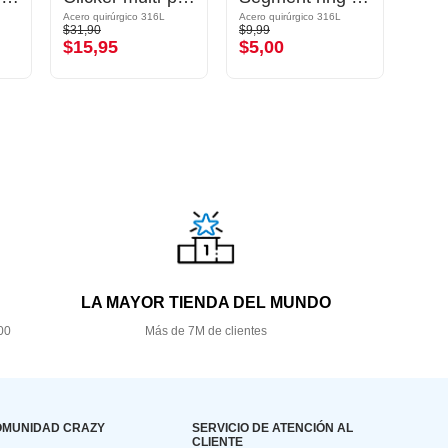
Acero quirúrgico 316L
Acero quirúrgico 316L
$31,90
$9,99
$24,9
$15,95
$5,00
$12
LA MAYOR TIENDA DEL MUNDO
00
Más de 7M de clientes
OMUNIDAD CRAZY
SERVICIO DE ATENCIÓN AL
CLIENTE