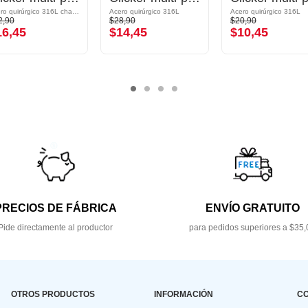
Acero quirúrgico 316L chapado en oro
Acero quirúrgico 316L
Acero quirúrgico 316L
2,90
$28,90
$20,90
16,45
$14,45
$10,45
PRECIOS DE FÁBRICA
ENVÍO GRATUITO
Pide directamente al productor
para pedidos superiores a $35,
OTROS PRODUCTOS
INFORMACIÓN
C