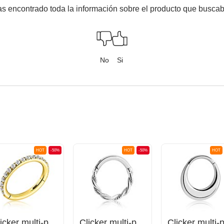
s encontrado toda la información sobre el producto que busca
No
Si
HOT
-50%
HOT
-50%
HOT
Clicker multi-purpose (acero quirúrgico, chapado en oro, acabado brillante) con brillantes
Clicker multi-purpose (acero quirúrgico, plateado, acabado brillante)