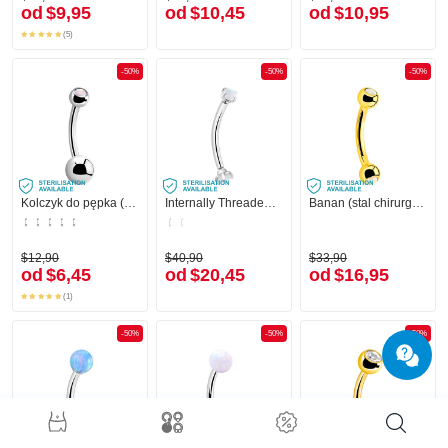
od
$9,95
od
$10,45
od
$10,95
(5)
-50%
-50%
-50%
Kolczyk do pępka (stal chirurgiczna, srebro, błyszczące wykończenie)
Internally Threaded Banana (surgical steel, silver, shiny finish) z syntetycznym opalem
Banan (stal chirurgiczna, złoto, błyszczące wykończenie)
$12,90
$40,90
$33,90
od
$6,45
od
$20,45
od
$16,95
(1)
-50%
-50%
-50%