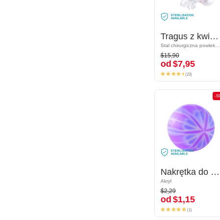
Tragus z kwiatem i z kryształem
Tragus z kwiatem i z kryształem
Stal chirurgiczna powlekana różowym złotem 316L
Stal chirurgiczna powlekana różowym złotem 316L
$15,90
$15,90
od
$7,95
od
$7,95
(23)
(23)
-50%
-5
Nakrętka do prętów z gwintem (akryl, różne kolory)
Nakrętka do prętów z gwintem (akryl, różne kolory)
Akryl
Akryl
$2,29
$2,29
od
$1,15
od
$1,15
(1)
(1)