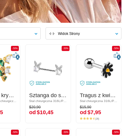
Widok Strony
-50%
-50%
-50%
-50%
-50%
-50%
Tragus z kryształami
Tragus z kryształami
Sztanga do sutków z uroczym króliczkiem i kryształami
Sztanga do sutków z uroczym króliczkiem i kryształami
Tragus z kwiatem
Tragus z kwiatem
Pozłacana stal chirurgiczna 316L / Mosiądz pozłacany
Pozłacana stal chirurgiczna 316L / Mosiądz pozłacany
Stal chirurgiczna 316L/Powlekany mosiądz
Stal chirurgiczna 316L/Powlekany mosiądz
Stal chirurgiczna 316L/Powlekany mosiądz
Stal chirurgiczna 316L/Powlekany mosiądz
$20,90
$15,90
$20,90
$15,90
5
od
$10,45
od
$7,95
45
od
$10,45
od
$7,95
(26)
(26)
-50%
-50%
-50%
-50%
-50%
-50%