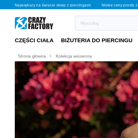
Największy na świecie sklep z piercingami
Niskie ceny prosto z
CZĘŚCI CIAŁA
BIŻUTERIA DO PIERCINGU
Strona główna
Kolekcja wiosenna