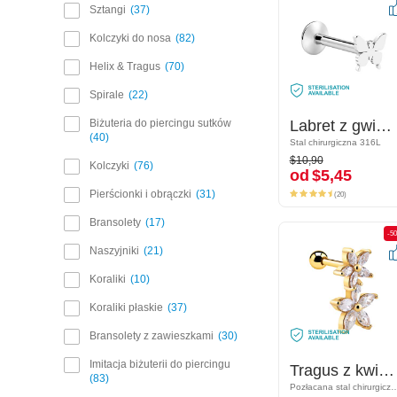
Sztangi
37
Kolczyki do nosa
82
Helix & Tragus
70
Spirale
22
Biżuteria do piercingu sutków
Labret z gwintem wewnętrznym z charmsem motylem
Labret z gwintem wewnętrznym z charmsem motylem
40
Stal chirurgiczna 316L
Stal chirurgiczna 316L
$10,90
$10,90
Kolczyki
76
od
$5,45
od
$5,45
(20)
Pierścionki i obrączki
31
(20)
Bransolety
17
-50%
-5
Naszyjniki
21
Koraliki
10
Koraliki płaskie
37
Bransolety z zawieszkami
30
Imitacja biżuterii do piercingu
Tragus z kwiatem i kryształami
Tragus z kwiatem i kryształami
83
Pozłacana stal chirurgiczna 316L
Pozłacana stal chirurgi