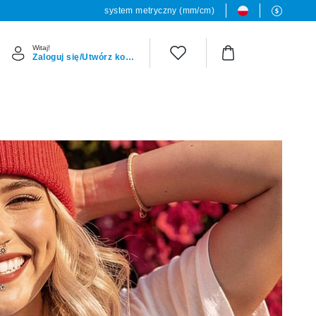
system metryczny (mm/cm)
Witaj!
Zaloguj się/Utwórz konto