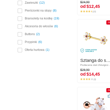
$24,90
$24,90
Zawieszki
12
od
$12,45
od
$12,45
(17)
Pierścionki na stopy
8
(17)
Bransolety na kostkę
19
-50%
-5
Akcesoria do włosów
6
Buttons
2
Przypinki
6
Oferta hurtowa
1
Sztanga do sutków z nakrętką w kwiaty i kryształami
Sztanga do sutków z nakrętką w kwiaty i kryszt
Pozłacana stal chirurgiczna 316L/Mosiądz pozłacany
Pozłacana stal chirurgiczna 316L/Mosi
$28,90
$28,90
od
$14,45
od
$14,45
(2)
(2)
-50%
-5