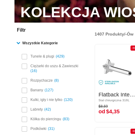
KOLEKCJA WI
Filtr
1407 Produkty/-Ów
Wszystkie Kategorie
-50%
-5
Tunele & plugi
429
Ciężarki do uszu & Zawieszki
16
Rozpychacze
8
Banany
127
Flatback Internally Threaded Labret Pin (surgical steel, silver, shiny finish)
Flatback Internally Threaded Labret Pin (surgical steel, silver, shiny finish)
Kulki, igły i nie tylko
120
Stal chirurgiczna 316L
Stal chirurgiczna 316L
$8,69
$8,69
od
$4,35
Labrety
42
od
$4,35
Kółka do piercingu
83
Podkówki
31
-50%
-5