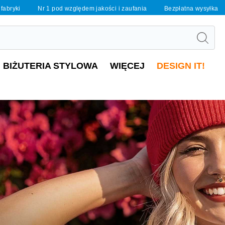
 fabryki
Nr 1 pod względem jakości i zaufania
Bezpłatna wysyłka
BIŻUTERIA STYLOWA
WIĘCEJ
DESIGN IT!