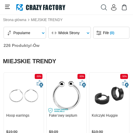
Strona główna
MIEJSKIE TRENDY
Popularne
Widok Strony
Filtr
(0)
226 Produkty/-Ów
MIEJSKIE TRENDY
-50%
-50%
-50%
Hoop earrings
Fake’owy septum
Kolczyki Huggie
$19,90
$9,09
$19,90