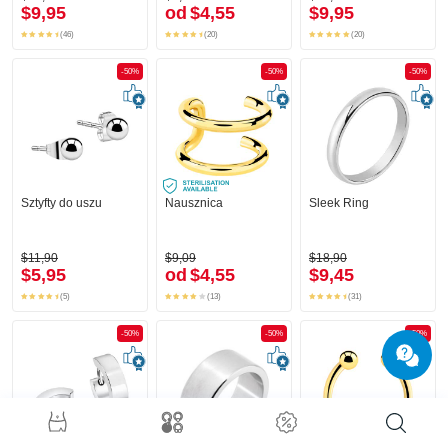
$9,95
od
$4,55
$9,95
(46)
(20)
(20)
-50%
-50%
-50%
Sztyfty do uszu
Nausznica
Sleek Ring
$11,90
$9,09
$18,90
$5,95
od
$4,55
$9,45
(5)
(13)
(31)
-50%
-50%
-50%