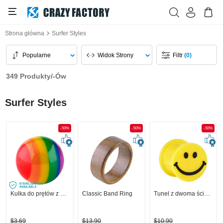
Strona główna
Surfer Styles
Popularne
Widok Strony
Filtr
(0)
349 Produkty/-Ów
Surfer Styles
-50%
-50%
-50%
Kulka do prętów z gwintem (akryl) z tęczowymi kolorami
Classic Band Ring
Tunel z dwoma ściankami (silikon, żółty) z motywem uśmiechniętej buźki
$3,69
$13,90
$10,90