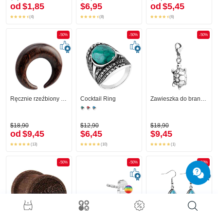
od
$1,85
$6,95
od
$5,45
(4)
(8)
(6)
-50%
-50%
-50%
Ręcznie rzeźbiony pazur
Cocktail Ring
Zawieszka do bransolety
$18,90
$12,90
$18,90
od
$9,45
$6,45
$9,45
(13)
(10)
(1)
-50%
-50%
-50%