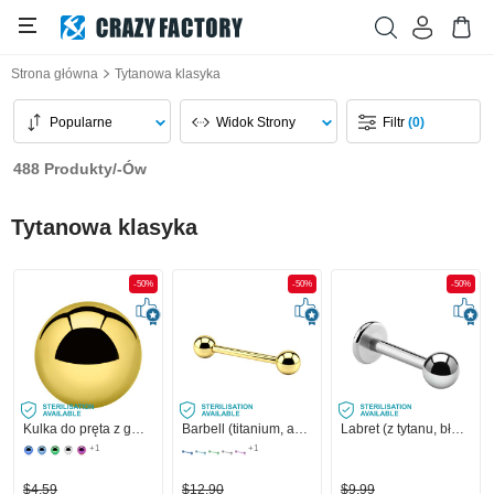
Strona główna
Tytanowa klasyka
Popularne
Widok Strony
Filtr
(0)
488 Produkty/-Ów
Tytanowa klasyka
-50%
-50%
-50%
Kulka do pręta z gwintem (tytan, błyszczące wykończenie)
Barbell (titanium, anodized) z kulkami
Labret (z tytanu, błyszczące wykończenie) z kulką
+1
+1
$4,59
$12,90
$9,99