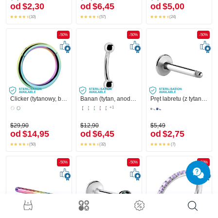
od
$2,30
od
$6,45
od
$5,00
(10)
(57)
(24)
-50%
-50%
-50%
Clicker (tytanowy, błyszczące wykończenie)
Banan (tytan, anodowany) z kulkami
Pręt labretu (z tytanu, błyszczące wykończenie)
+1
$29,90
$12,90
$5,49
od
$14,95
od
$6,45
od
$2,75
(50)
(32)
(7)
-50%
-50%
-50%