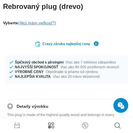
Rebrovaný plug (drevo)
Vyberte
(Akú mám veľkosť?)
Crazy záruka najlepšej ceny
Špičkový obchod s pírsingmi
Viac ako 7 miliónov zákazníkov
NAJVYŠŠÍ SPOKOJNOSŤ
Viac ako 80 000 pozitívnych recenzií
VÝROBNÉ CENY
Objednajte si priamo od výrobcu
NAJLEPŠIA KVALITA
Viac ako 20 rokov skúseností
Detaily výrobku
This plug is made of the highest quality wood and belongs in every
piercing collection as a versatile go-to basic. A fantastic, all natural Crazy
Factory Product, available in seven different types of wood: Cherry,
Beech, Ash, Yellow Poplar, Walnut, Maple and even Mahogany!