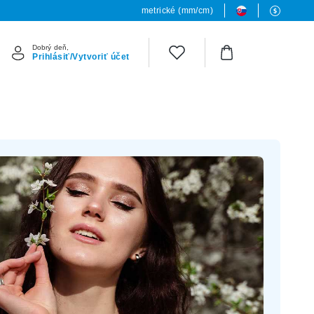
metrické (mm/cm)
Dobrý deň,
Prihlásiť/Vytvoriť účet