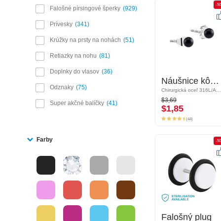
-50%
-5
Falošné pírsingové šperky
929
Prívesky
341
Krúžky na prsty na nohách
51
Retiazky na nohu
81
Doplnky do vlasov
36
Náušnice kôstky
Náušnice kôstky
Odznaky
75
Chirurgická oceľ 316L/Akryl
Chirurgická oceľ 316L/Akryl
$3,69
$3,69
Super akčné balíčky
41
$1,85
$1,85
(44)
(44)
Farby
-50%
-5
Falošný plug
Falošný plug