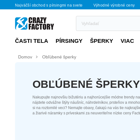
Najväčší obchod s pírsingmi na svete
Výhodné výrobné ceny
ČASTI TELA
PÍRSINGY
ŠPERKY
VIAC
Domov
Obľúbené šperky
OBĽÚBENÉ ŠPERKY
Nakupujte najnovšiu bižutériu a najhorúcejšie módne trendy n
nájdete odvážne štýly náušníc, náhrdelníkov, prsteňov a mnoho 
si na roztomilé veci? Nemajte obavy, čakajú na vás tie najkrajš
a žiarivé náramky s príveskami za neuveriteľne nízke ceny Fact