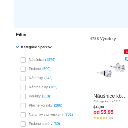
Filter
4788 Výrobky
Kategórie Šperkov
-50%
-5
Náušnice
1579
Prstene
500
Náramky
243
Náhrdelníky
185
Náušnice kôstky s kryštálové kamene
Náušnice kôstky s kryštálové kamene
Korálky
110
Chirurgická oceľ 316L
Chirurgická oceľ 316L
$11,90
Ploché koráliky
286
$11,90
od
$5,95
od
$5,95
Náramky s príveskami
301
(100)
(100)
Prstene pazúry
30