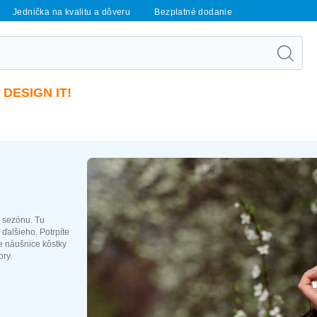
Jednička na kvalitu a dôveru
Bezplatné dodanie
DESIGN IT!
a sezónu. Tu
ďalšieho. Potrpíte
ie náušnice kôstky
ory.