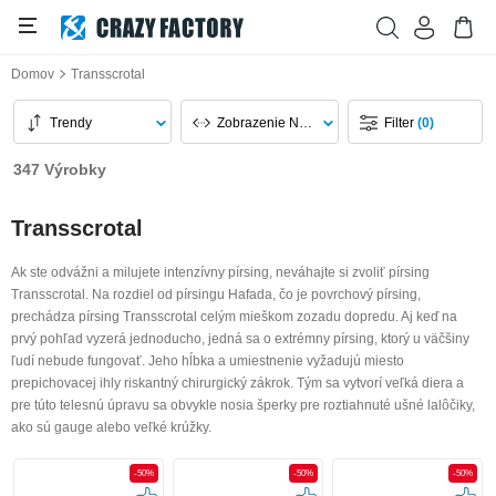
Domov
Transscrotal
Trendy
Zobrazenie Na Stránku
Filter
(0)
347 Výrobky
Transscrotal
Ak ste odvážni a milujete intenzívny pírsing, neváhajte si zvoliť pírsing
Transscrotal. Na rozdiel od pírsingu Hafada, čo je povrchový pírsing,
prechádza pírsing Transscrotal celým mieškom zozadu dopredu. Aj keď na
prvý pohľad vyzerá jednoducho, jedná sa o extrémny pírsing, ktorý u väčšiny
ľudí nebude fungovať. Jeho hĺbka a umiestnenie vyžadujú miesto
prepichovacej ihly riskantný chirurgický zákrok. Tým sa vytvorí veľká diera a
pre túto telesnú úpravu sa obvykle nosia šperky pre roztiahnuté ušné lalôčiky,
ako sú gauge alebo veľké krúžky.
-50%
-50%
-50%