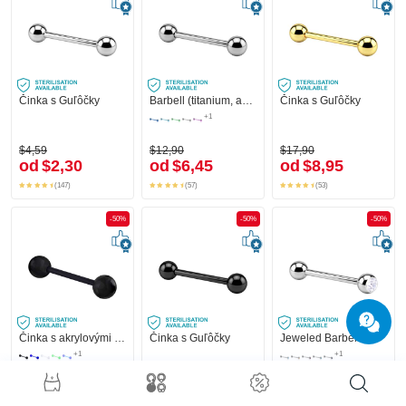
Činka s Guľôčky
Barbell (titanium, anodized) s Guľôčky
Činka s Guľôčky
+1
$4,59
$12,90
$17,90
od
$2,30
od
$6,45
od
$8,95
(147)
(57)
(53)
-50%
-50%
-50%
Činka s akrylovými guľôčkami
Činka s Guľôčky
Jeweled Barbell
+1
+1
$4,49
$11,90
$7,49
od
$2,25
od
$5,95
od
$3,75