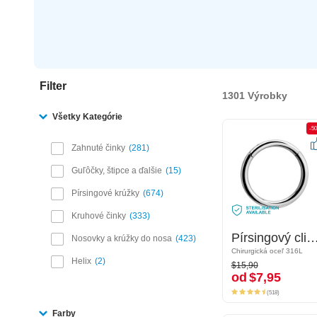
Filter
1301 Výrobky
Všetky Kategórie
-50%
-5
Zahnuté činky
281
Guľôčky, štipce a ďalšie
15
Pírsingové krúžky
674
Kruhové činky
333
Pírsingový clicker (chirurgická oceľ, strieborná, lesklý povrch)
Pírsingový clicker (chirurgická oceľ, strieborná, lesk
Nosovky a krúžky do nosa
423
Chirurgická oceľ 316L
Chirurgická oceľ 316L
$15,90
Helix
2
$15,90
od
$7,95
od
$7,95
(518)
(518)
Farby