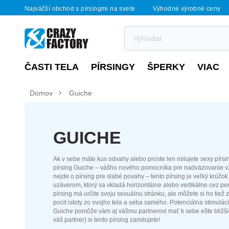
Najväčší obchod s pírsingmi na svete
Výhodné výrobné ceny
ČASTI TELA
PÍRSINGY
ŠPERKY
VIAC
Domov
Guiche
GUICHE
Ak v sebe máte kus odvahy alebo proste len milujete sexy pírsi
pírsing Guiche – vášho nového pomocníka pre nadväzovanie 
nejde o pírsing pre slabé povahy – tento pírsing je veľký krúžo
uzáverom, ktorý sa vkladá horizontálne alebo vertikálne cez pe
pírsing má určite svoju sexuálnu stránku, ale môžete si ho tiež 
pocit istoty zo svojho tela a seba samého. Potenciálna stimulác
Guiche pomôže vám aj vášmu partnerovi mať k sebe ešte bližšie
váš partner) si tento pírsing zamilujete!