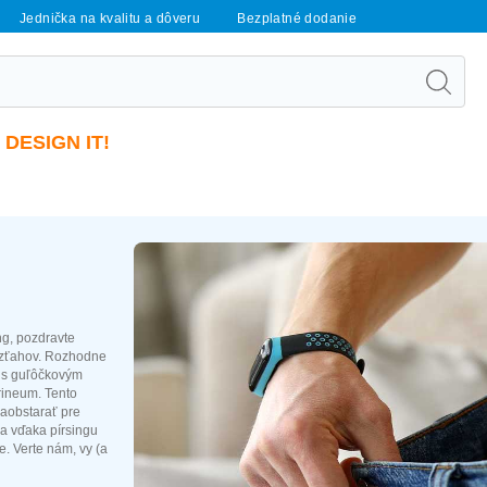
Jednička na kvalitu a dôveru
Bezplatné dodanie
DESIGN IT!
ng, pozdravte
vzťahov. Rozhodne
k s guľôčkovým
rineum. Tento
zaobstarať pre
ia vďaka pírsingu
. Verte nám, vy (a