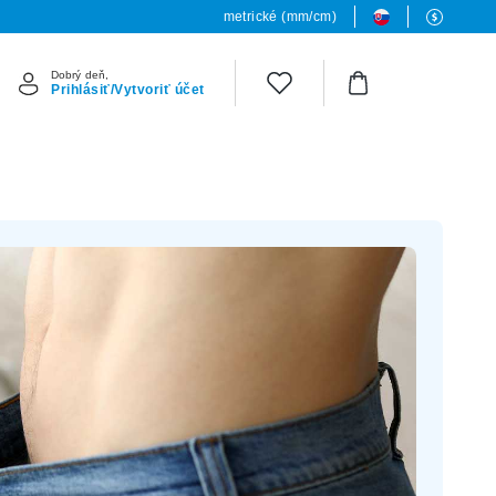
metrické (mm/cm)
Dobrý deň,
Prihlásiť/Vytvoriť účet