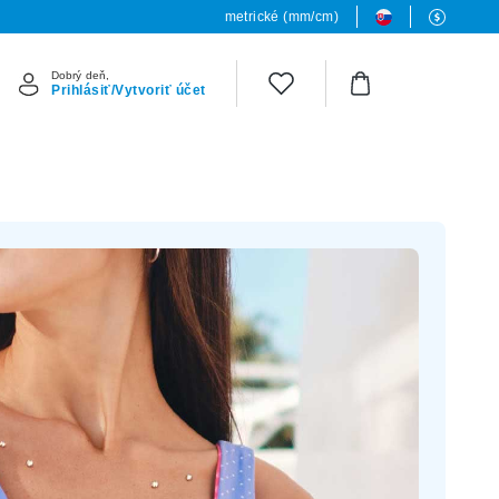
metrické (mm/cm)
Dobrý deň,
Prihlásiť/Vytvoriť účet