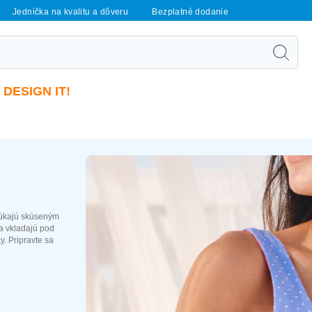
Jednička na kvalitu a dôveru
Bezplatné dodanie
DESIGN IT!
núkajú skúseným
a vkladajú pod
y. Pripravte sa