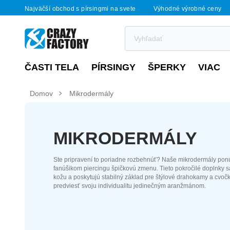
Najväčší obchod s pírsingmi na svete
Výhodné výrobné ceny
ČASTI TELA
PÍRSINGY
ŠPERKY
VIAC
Domov
Mikrodermály
MIKRODERMÁLY
Ste pripravení to poriadne rozbehnúť? Naše mikrodermály po
fanúšikom piercingu špičkovú zmenu. Tieto pokročilé doplnky s
kožu a poskytujú stabilný základ pre štýlové drahokamy a cvočk
predviesť svoju individualitu jedinečným aranžmánom.