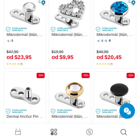
Mikrodermál (titán, lesklý povrch) s Vnútorný závit a Kryštálový kameň
Mikrodermál (titán, lesklý povrch) s ozdoba srdce a kryštálové kamene
Mikrodermál (titán, lesklý povrch) s Vnútorný závit
$47,90
$19,90
$40,90
od
$23,95
od
$9,95
od
$20,45
(8)
(4)
-50%
-50%
-50%
Dermal Anchor Pin (titanium, shiny finish)
Mikrodermál (titán, lesklý povrch) s Kryštálový kameň
Mikrodermál (titán, lesklý povrch) s Vnútorný závit
$27,90
$44,90
$40,90
od
$13,95
od
$22,45
od
$20,45