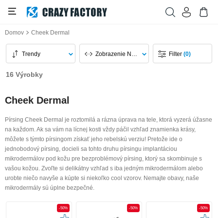
Domov
Cheek Dermal
Trendy
Zobrazenie Na Stránku
Filter
(0)
16 Výrobky
Cheek Dermal
Pírsing Cheek Dermal je roztomilá a rázna úprava na tele, ktorá vyzerá úžasne
na každom. Ak sa vám na lícnej kosti vždy páčil vzhľad znamienka krásy,
môžete s týmto pírsingom získať jeho rebelskú verziu! Pretože ide o
jednobodový pírsing, docieli sa tohto druhu pírsingu implantáciou
mikrodermálov pod kožu pre bezproblémový pírsing, ktorý sa skombinuje s
vašou kožou. Zvoľte si delikátny vzhľad s iba jedným mikrodermálom alebo
urobte niečo navyše a kúpte si niekoľko cool vzorov. Nemajte obavy, naše
mikrodermály sú úplne bezpečné.
-50%
-50%
-50%