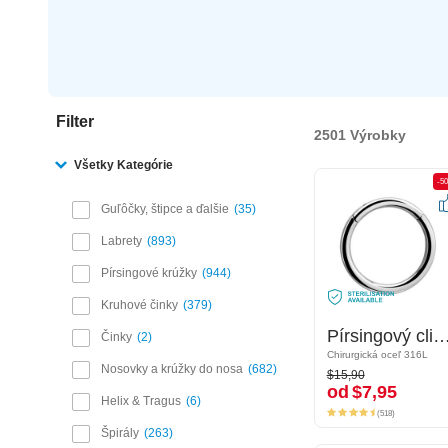
Filter
2501 Výrobky
Všetky Kategórie
-50%
-5
Guľôčky, štipce a ďalšie
35
Labrety
893
Pírsingové krúžky
944
Kruhové činky
379
Pírsingový clicker (chirurgická oceľ, strieborná, lesklý povrch)
Pírsingový clicker (chirurgická oceľ, strieborná, lesk
Činky
2
Chirurgická oceľ 316L
Chirurgická oceľ 316L
$15,90
Nosovky a krúžky do nosa
682
$15,90
od
$7,95
od
$7,95
Helix & Tragus
6
(518)
(518)
Špirály
263