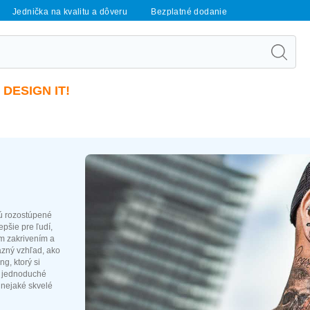
Jednička na kvalitu a dôveru
Bezplatné dodanie
DESIGN IT!
sú rozostúpené
epšie pre ľudí,
ým zakrivením a
azný vzhľad, ako
ng, ktorý si
y, jednoduché
e nejaké skvelé