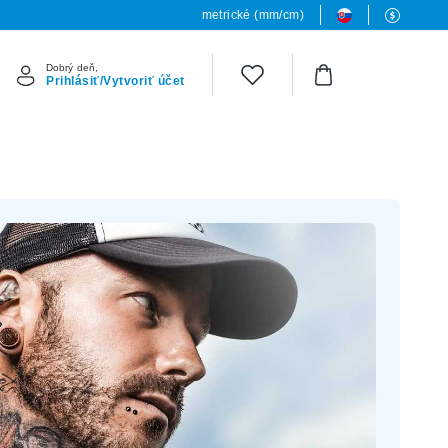
metrické (mm/cm)
Dobrý deň,
Prihlásiť/Vytvoriť účet