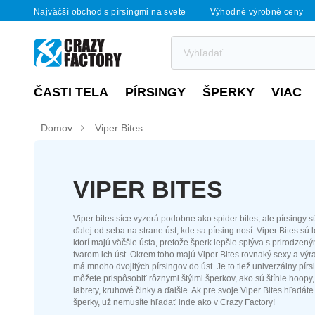
Najväčší obchod s pírsingmi na svete
Výhodné výrobné ceny
ČASTI TELA
PÍRSINGY
ŠPERKY
VIAC
Domov
Viper Bites
VIPER BITES
Viper bites síce vyzerá podobne ako spider bites, ale pírsingy 
ďalej od seba na strane úst, kde sa pírsing nosí. Viper Bites sú l
ktorí majú väčšie ústa, pretože šperk lepšie splýva s prirodzen
tvarom ich úst. Okrem toho majú Viper Bites rovnaký sexy a výr
má mnoho dvojitých pírsingov do úst. Je to tiež univerzálny pírsi
môžete prispôsobiť rôznymi štýlmi šperkov, ako sú štíhle hoop
labrety, kruhové činky a ďalšie. Ak pre svoje Viper Bites hľadát
šperky, už nemusíte hľadať inde ako v Crazy Factory!