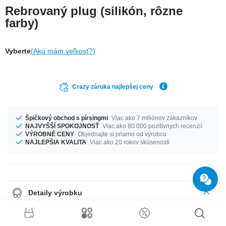
Rebrovaný plug (silikón, rôzne
farby)
Vyberte
(Akú mám veľkosť?)
Crazy záruka najlepšej ceny
Špičkový obchod s pírsingmi
Viac ako 7 miliónov zákazníkov
NAJVYŠŠÍ SPOKOJNOSŤ
Viac ako 80 000 pozitívnych recenzií
VÝROBNÉ CENY
Objednajte si priamo od výrobcu
NAJLEPŠIA KVALITA
Viac ako 20 rokov skúseností
Detaily výrobku
We've got a wide range of silicone plugs waiting for you. Select diameter
and colour and we'll get your order on its way.