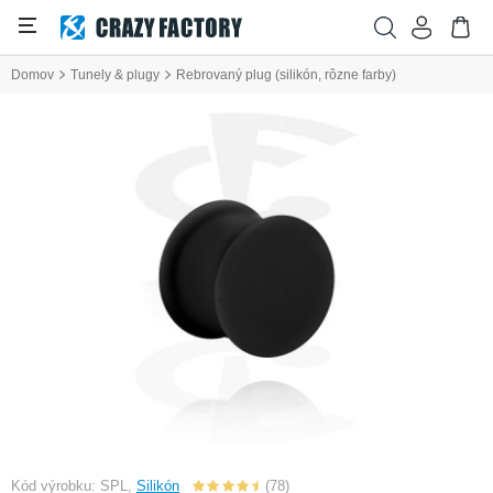
Domov
Tunely & plugy
Rebrovaný plug (silikón, rôzne farby)
Kód výrobku: SPL,
Silikón
(78)