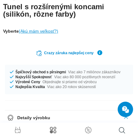
Tunel s rozšírenými koncami
(silikón, rôzne farby)
Vyberte
(Akú mám veľkosť?)
Crazy záruka najlepšej ceny
Špičkový obchod s pírsingmi
Viac ako 7 miliónov zákazníkov
Najvyšší Spokojnosť
Viac ako 80 000 pozitívnych recenzií
Výrobné Ceny
Objednajte si priamo od výrobcu
Najlepšia Kvalita
Viac ako 20 rokov skúseností
Detaily výrobku
Super comfortable to wear, this silicone tunnel comes in various colours
and sizes. Best grab a couple for a cool new look every day.