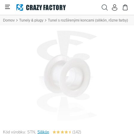
Domov
Tunely & plugy
Tunel s rozšírenými koncami (silikón, rôzne farby)
Kód výrobku: STN,
Silikón
(142)