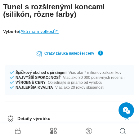
Tunel s rozšírenými koncami
(silikón, rôzne farby)
Vyberte
(Akú mám veľkosť?)
Crazy záruka najlepšej ceny
Špičkový obchod s pírsingmi
Viac ako 7 miliónov zákazníkov
NAJVYŠŠÍ SPOKOJNOSŤ
Viac ako 80 000 pozitívnych recenzií
VÝROBNÉ CENY
Objednajte si priamo od výrobcu
NAJLEPŠIA KVALITA
Viac ako 20 rokov skúseností
Detaily výrobku
Super comfortable to wear, this silicone tunnel comes in various colours
and sizes. Best grab a couple for a cool new look every day.